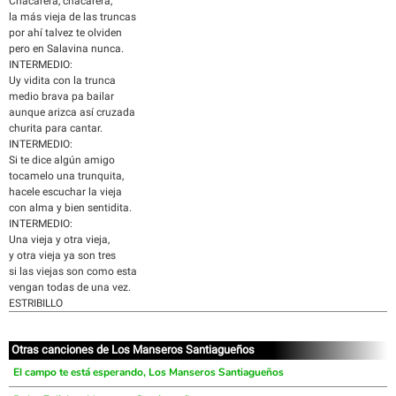
Chacarera, chacarera,
la más vieja de las truncas
por ahí talvez te olviden
pero en Salavina nunca.
INTERMEDIO:
Uy vidita con la trunca
medio brava pa bailar
aunque arizca así cruzada
churita para cantar.
INTERMEDIO:
Si te dice algún amigo
tocamelo una trunquita,
hacele escuchar la vieja
con alma y bien sentidita.
INTERMEDIO:
Una vieja y otra vieja,
y otra vieja ya son tres
si las viejas son como esta
vengan todas de una vez.
ESTRIBILLO
Otras canciones de Los Manseros Santiagueños
El campo te está esperando, Los Manseros Santiagueños