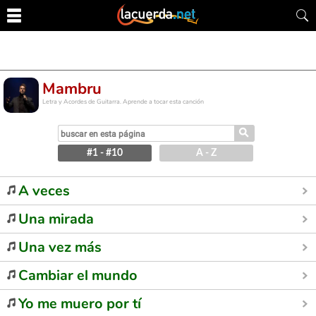
Mambru
Letra y Acordes de Guitarra. Aprende a tocar esta canción
⚲
#1 - #10
A - Z
A veces
Una mirada
Una vez más
Cambiar el mundo
Yo me muero por tí