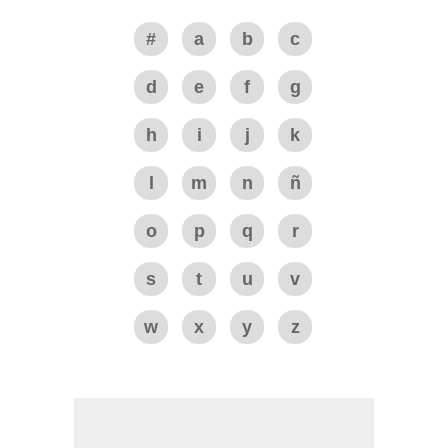
#
a
b
c
d
e
f
g
h
i
j
k
l
m
n
ñ
o
p
q
r
s
t
u
v
w
x
y
z