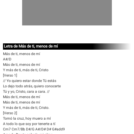
Letra de Más de ti, menos de mí
Más de ti, menos de mí
A#/D
Más de ti, menos de mí
Y más de ti, más de ti, Cristo
[Verso 1]
// Yo quiero estar donde Tú estás
Lo dejo todo atrás, quiero conocerte
Tú y yo, Cristo, cara a cara. //
Más de ti, menos de mí
Más de ti, menos de mí
Y más de ti, más de ti, Cristo.
[Verso 2]
Tomó la cruz, hoy muero a mí
A todo lo que soy por tenerte a tí
Cm7 Cm7/Bb D#/G A#/D# D# G#add9