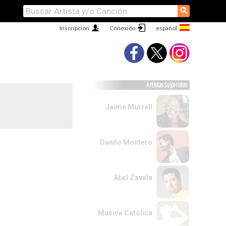
⚲
Inscripción
Conexión
Artistas Sugeridos
Jaime Murrell
Danilo Montero
Abel Zavala
Música Católica