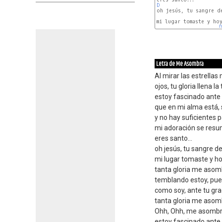
D
oh jesús, tu sangre de
mi lugar tomaste y hoy
D
Letra de Me Asombra
Al mirar las estrella
ojos, tu gloria llena la
estoy fascinado ante 
que en mi alma está, s
y no hay suficientes 
mi adoración se resum
eres santo...
oh jesús, tu sangre d
mi lugar tomaste y ho
tanta gloria me asom
temblando estoy, pu
como soy, ante tu gra
tanta gloria me asom
Ohh, Ohh, me asomb
estoy fascinado ante 