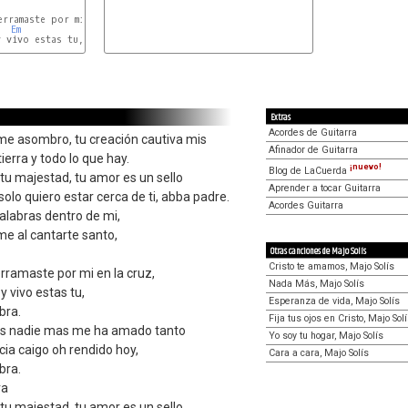
Bm
rramaste por mi en la cruz,

Em
 vivo estas tu,

D7
Extras
Acordes de Guitarra
s me asombro, tu creación cautiva mis
Afinador de Guitarra
 tierra y todo lo que hay.
¡nuevo!
Blog de LaCuerda
tu majestad, tu amor es un sello
Aprender a tocar Guitarra
olo quiero estar cerca de ti, abba padre.
Acordes Guitarra
palabras dentro de mi,
e al cantarte santo,
Otras canciones de Majo Solís
Cristo te amamos, Majo Solís
erramaste por mi en la cruz,
Nada Más, Majo Solís
y vivo estas tu,
Esperanza de vida, Majo Solís
bra.
Fija tus ojos en Cristo, Majo Sol
es nadie mas me ha amado tanto
Yo soy tu hogar, Majo Solís
cia caigo oh rendido hoy,
Cara a cara, Majo Solís
bra.
ra
tu majestad, tu amor es un sello