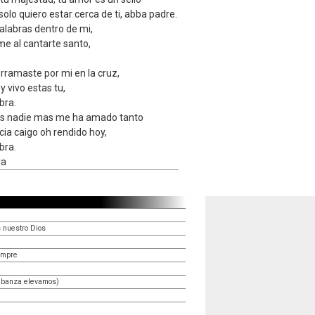
olo quiero estar cerca de ti, abba padre.
palabras dentro de mi,
e al cantarte santo,
erramaste por mi en la cruz,
y vivo estas tu,
bra.
es nadie mas me ha amado tanto
cia caigo oh rendido hoy,
bra.
ra
 nuestro Dios
empre
abanza elevamos)