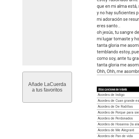
que en mi alma está, s
y no hay suficientes 
mi adoración se resum
eres santo...
oh jesús, tu sangre d
mi lugar tomaste y ho
tanta gloria me asom
temblando estoy, pu
como soy, ante tu gra
tanta gloria me asom
Ohh, Ohh, me asomb
Añade LaCuerda
a tus favoritos
Otras canciones de interés
Acordes de Indigo
Acordes de Cuan grande es
Acordes de De Rodillas
Acordes de Porque para si
Acordes de Perdonados
Acordes de Hosanna (la al
Acordes de Me Alegraré
Acordes de Pan de vida