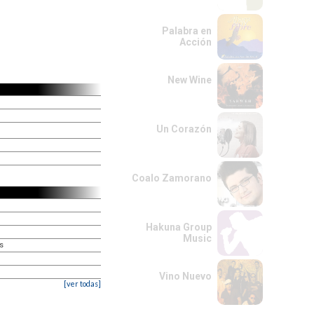
Palabra en
Acción
New Wine
Un Corazón
Coalo Zamorano
Hakuna Group
Music
ís
Vino Nuevo
[ver todas]