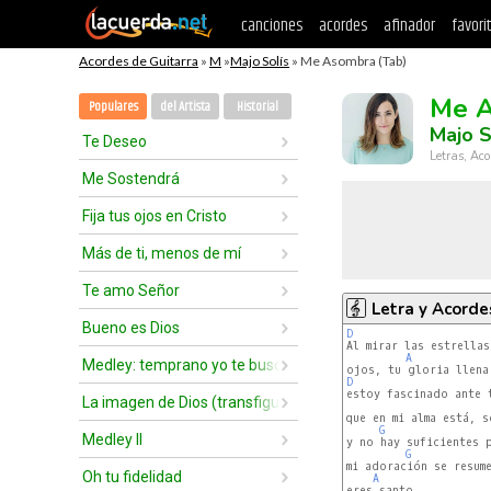
canciones
acordes
afinador
favori
Acordes de Guitarra
»
M
»
Majo Solís
» Me Asombra (Tab)
Me 
Populares
del Artista
Historial
Majo S
Te Deseo
Letras, Aco
Me Sostendrá
Fija tus ojos en Cristo
Más de ti, menos de mí
Te amo Señor
Letra y Acorde
Bueno es Dios
D
Al mirar las estrellas
A
Medley: temprano yo te buscaré
D
estoy fascinado ante t
La imagen de Dios (transfiguration)
que en mi alma está, s
G
Medley II
y no hay suficientes p
G
mi adoración se resume
Oh tu fidelidad
A