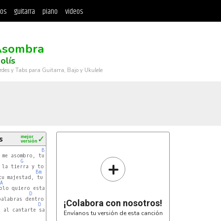
tos
guitarra
piano
videos
Asombra
olís
rdes y Tabs para Guitarra, Bajo y Ukulele
s
mejor
✓
versión
Bm
 me asombro, tu creación cautiva mis

+
G
D
Bm
u majestad, tu amor es un sello

A
G
D
olo quiero estar cerca de ti, abba padre.

D
alabras dentro de mi,

¡Colabora con nosotros!
D
 al cantarte santo,

Envíanos tu versión de esta canción