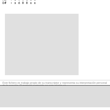
D#  : x 6 8 8 x x
Este fichero es trabajo propio de su transcriptor y representa su interpretación personal
de la canción. El material contenido en esta página es
para exclusivo uso privado, por lo que se prohibe su reproducción o retransmisión, así
como su uso para fines comerciales.
©
LaCuerda
.net
·
·
·
aviso legal
privacidad
contacto