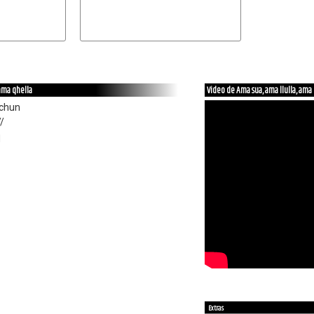
 ama qhella
Video de Ama sua, ama llulla, ama
chun
/
q
Extras