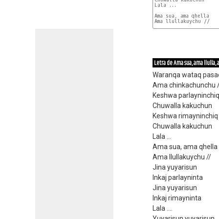
Lala ...

Ama sua, ama qhella

Ama llullakuychu //

Letra de Ama sua, ama llulla,
Waranqa wataq pasa
Ama chinkachunchu /
Keshwa parlayninchi
Chuwalla kakuchun
Keshwa rimayninchiq
Chuwalla kakuchun
Lala ...
Ama sua, ama qhella
Ama llullakuychu //
Jina yuyarisun
Inkaj parlayninta
Jina yuyarisun
Inkaj rimayninta
Lala ....
Yuyarisun yuyarisun