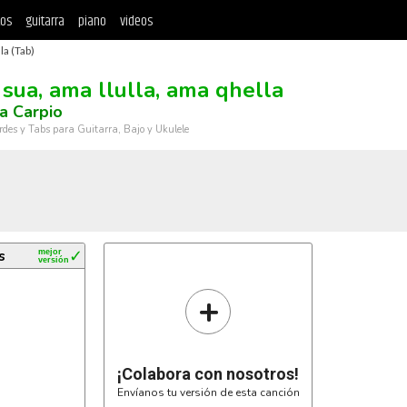
tos
guitarra
piano
videos
la (Tab)
sua, ama llulla, ama qhella
a Carpio
rdes y Tabs para Guitarra, Bajo y Ukulele
s
mejor
✓
versión
+
¡Colabora con nosotros!
Envíanos tu versión de esta canción