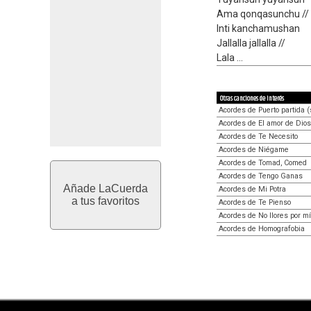
Ama qonqasunchu //
Inti kanchamushan
Jallalla jallalla //
Lala ...
Otras canciones de interés
Acordes de Puerto partida 
Acordes de El amor de Dios
Acordes de Te Necesito
Acordes de Niégame
Acordes de Tomad, Comed
Acordes de Tengo Ganas
Añade LaCuerda
Acordes de Mi Potra
a tus favoritos
Acordes de Te Pienso
Acordes de No llores por mí
Acordes de Homografobia