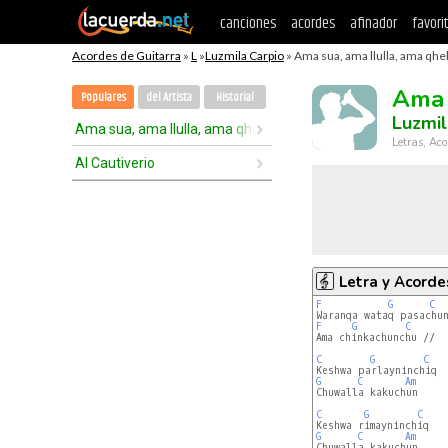
canciones
acordes
afinador
favori
Acordes de Guitarra
»
L
»
Luzmila Carpio
» Ama sua, ama llulla, ama qhel
Ama 
Populares
del Artista
Historial
Luzmil
Ama sua, ama llulla, ama qhella
Letras, Aco
Al Cautiverio
Letra y Acorde
F
G
C
F
G
C
Ama chinkachunchu //

C
G
C
G
C
Am
Chuwalla kakuchun

C
G
C
G
C
Am
Chuwalla kakuchun
