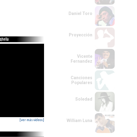
Daniel Toro
Proyección
 qhella
Vicente
Fernandez
Canciones
Populares
Soledad
[ver más videos]
William Luna