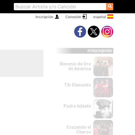
⚲
Inscripción
Conexión
Artistas Sugeridos
Binomio de Oro
de América
T3r Elemento
Pedro Infante
Cruzando el
Charco