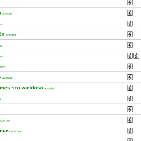
n
acordes
es
ión
acordes
es
es
rdes
o
acordes
mes rico vanidoso
acordes
s
acordes
tinas
acordes