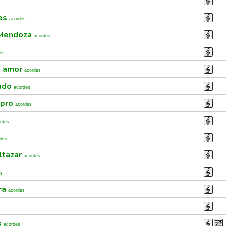
res
acordes
 Mendoza
acordes
es
u amor
acordes
tado
acordes
mpro
acordes
rdes
des
ltazar
acordes
es
ra
acordes
s
acordes