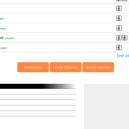
des
ordes
cho
acordes
cordes
[ver v
Ver Nuevas
Pedir Canción
Enviar Canción