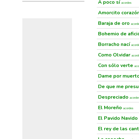
A poco sí
acordes
Amorcito corazó
Baraja de oro
acord
Bohemio de afic
Borracho nací
acord
Como Olvidar
acord
Con sólo verte
aco
Dame por muert
De que me presu
Despreciado
acorde
El Moreño
acordes
El Pavido Navido
El rey de las can