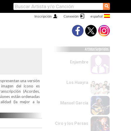
⚲
Inscripción
Conexión
Artistas Sugeridos
Enjambre
espresentan una versión
Los Huayra
a imagen del icono es
ranscripción (Acordes,
ersiones están ordenadas
alidad (la mejor a la
Manuel García
Ciro y los Persas