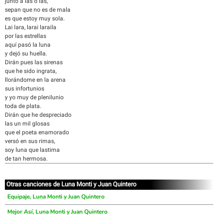
junto a las o las,
sepan que no es de mala
es que estoy muy sola.
Lai lara, larai laraila
por las estrellas
aquí pasó la luna
y dejó su huella.
Dirán pues las sirenas
que he sido ingrata,
llorándome en la arena
sus infortunios
y yo muy de plenilunio
toda de plata.
Dirán que he despreciado
las un mil glosas
que el poeta enamorado
versó en sus rimas,
soy luna que lastima
de tan hermosa.
Otras canciones de Luna Monti y Juan Quintero
Equipaje, Luna Monti y Juan Quintero
Mejor Así, Luna Monti y Juan Quintero