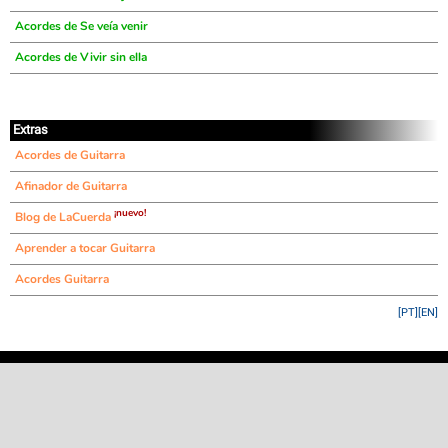
Acordes de Se veía venir
Acordes de Vivir sin ella
Extras
Acordes de Guitarra
Afinador de Guitarra
¡nuevo!
Blog de LaCuerda
Aprender a tocar Guitarra
Acordes Guitarra
[PT]
[EN]
©
LaCuerda
.net
·
·
·
aviso legal
privacidad
contacto