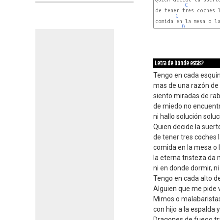
C
de tener tres coches l
G
comida en la mesa o la
D
Letra de Dónde estás?
Tengo en cada esquin
mas de una razón de n
siento miradas de rabi
de miedo no encuent
ni hallo solución solu
Quien decide la suert
de tener tres coches 
comida en la mesa o 
la eterna tristeza da 
ni en donde dormir, n
Tengo en cada alto d
Alguien que me pide 
Mimos o malabaristas
con hijo a la espalda y
Dragones de fuego tr