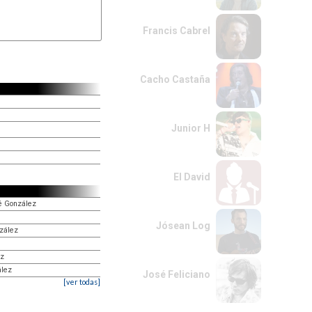
Francis Cabrel
Cacho Castaña
Junior H
El David
sé González
Jósean Log
zález
ez
ález
José Feliciano
[ver todas]