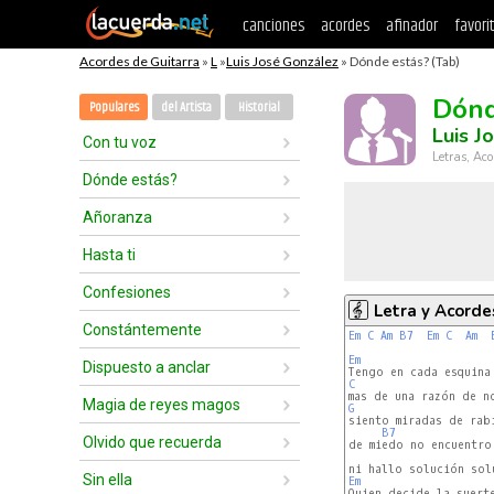
canciones
acordes
afinador
favori
Acordes de Guitarra
»
L
»
Luis José González
» Dónde estás? (Tab)
Dónd
Populares
del Artista
Historial
Luis J
Con tu voz
Letras, Aco
Dónde estás?
Añoranza
Hasta ti
Confesiones
Letra y Acorde
Constántemente
Em
C
Am
B7
Em
C
Am
Em
Dispuesto a anclar
C
Magia de reyes magos
G
B7
Olvido que recuerda
de miedo no encuentro 
Sin ella
Em