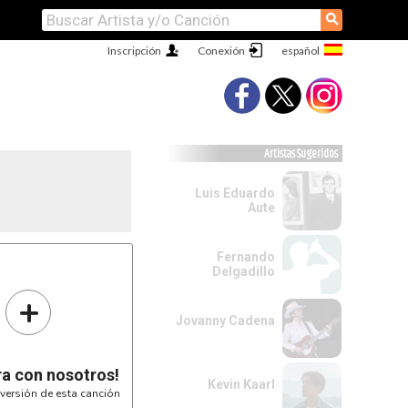
⚲
Inscripción
Conexión
Artistas Sugeridos
Luis Eduardo
Aute
Fernando
Delgadillo
+
Jovanny Cadena
ra con nosotros!
Kevin Kaarl
versión de esta canción