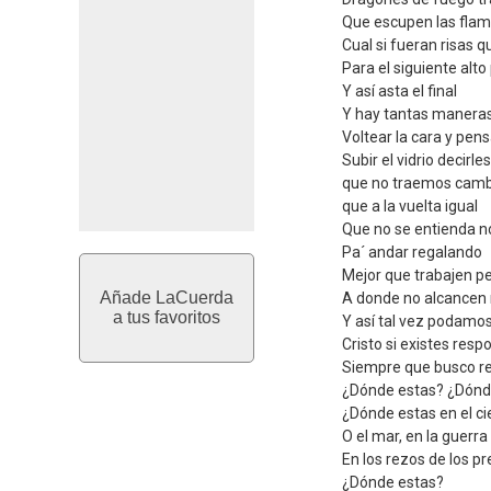
Que escupen las flam
Cual si fueran risas 
Para el siguiente alt
Y así asta el final
Y hay tantas manera
Voltear la cara y pen
Subir el vidrio decirles
que no traemos camb
que a la vuelta igual
Que no se entienda n
Pa´ andar regalando
Mejor que trabajen pe
Añade LaCuerda
A donde no alcancen
a tus favoritos
Y así tal vez podamo
Cristo si existes res
Siempre que busco r
¿Dónde estas? ¿Dónd
¿Dónde estas en el ciel
O el mar, en la guerra 
En los rezos de los pr
¿Dónde estas?