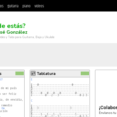
tos
guitarra
piano
videos
e estás?
osé González
rdes y Tabs para Guitarra, Bajo y Ukulele
s
Tablatura
B7
E
E---0---------------------0----------------------
A------------------------------------------------
D-----------------------------------------------
G------------------------------------------------
B-----0---0---0---0---------0-------------0------
e--------0---2---3-------------0-2-3-2-0---------
C
remedio

E-----------------------------------------------
¡Colabo
A---3--------------------3----------------------
Em
D-----------------------------------------------
G-----------------------------------------------
Envíanos tu 
B-----1---1---1---1---------1-----------1-------
e--------0---2---3-------------0-2-3-2-0----------