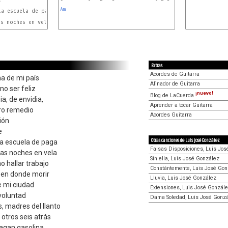
Am
a escuela de paga

s noches en vela

Extras
Acordes de Guitarra
a de mi país
Afinador de Guitarra
o ser feliz
¡nuevo!
Blog de LaCuerda
a, de envidia,
Aprender a tocar Guitarra
ro remedio
Acordes Guitarra
ción
e
Otras canciones de Luis José González
la escuela de paga
Falsas Disposiciones, Luis Jo
las noches en vela
Sin ella, Luis José González
no hallar trabajo
Constántemente, Luis José Gon
i en donde morir
Lluvia, Luis José González
e mi ciudad
Extensiones, Luis José Gonzál
voluntad
Dama Soledad, Luis José Gonz
, madres del llanto
 otros seis atrás
agan gasolina