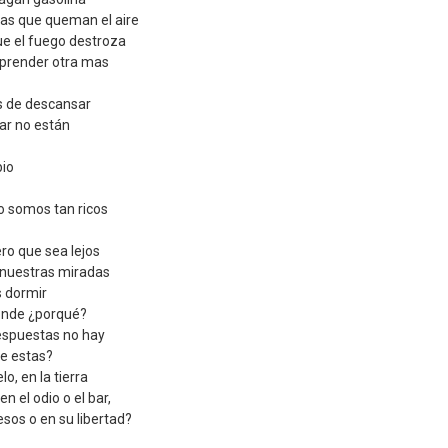
as que queman el aire
que el fuego destroza
o prender otra mas
s de descansar
sar no están
io
o somos tan ricos
ro que sea lejos
 nuestras miradas
s dormir
ponde ¿porqué?
espuestas no hay
e estas?
o, en la tierra
en el odio o el bar,
esos o en su libertad?