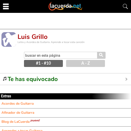
Luis Grillo
Letra y Acordes de Guitarra. Aprende a tocar esta canción
⚲
#1 - #10
A - Z
Te has equivocado
Extras
Acordes de Guitarra
Afinador de Guitarra
¡nuevo!
Blog de LaCuerda
Aprender a tocar Guitarra