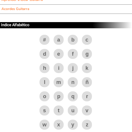
Acordes Guitarra
Indice Alfabético
#
a
b
c
d
e
f
g
h
i
j
k
l
m
n
ñ
o
p
q
r
s
t
u
v
w
x
y
z