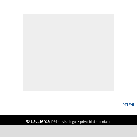
[PT]
[EN]
©
LaCuerda
.net
·
·
·
aviso legal
privacidad
contacto