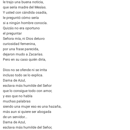
le trajo una buena noticia,
que sería madre del Mesías.
Y usted con cándida osadía,
le preguntó cómo sería
si a ningún hombre conocía.
Quizás no era oportuno
el preguntar
Señora mía, ni Dios detuvo
curiosidad femenina,
por una frase parecida,
dejaron mudo a Zacarías.
Pero en su caso quién diría,
Dios no se ofende ni se irrita
incluso todo se lo explica.
Dama de Azul,
esclava más humilde del Señor
que lo consigue todo con amor,
y eso que no habla
muchas palabras
siendo una mujer eso es una hazaña,
más aun si quiere ser abogada
de un servidor...
Dama de Azul,
esclava más humilde del Señor,