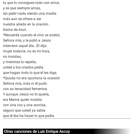
tu que lo consigues todo con amor,
y es que siempre amas,
sin pedir nada siendo una madre
más aun se ofrece a ser
nuestra aliada en la oración..
Dama de Azul...
*Recuerda cuando el vino se acabó,
Señora mía, y le pidió a Jesús
intervenir aquel día...Él dijo:
mujer todavía; no es mi hora,
no insistas,
y mientras lo repetía,
usted a los criados pedía
que hagan todo lo que él les diga.
*Quizás no era oportuna la ocasión
Señora mía, más ni él pudo
con su tenacidad femenina.
Y aunque Jesús no lo quería,
era Mamá quién insistía
con una voz y una sonrisa,
seguro que usted ya sabía
que él iba ha hacer lo que pedía.
Otras canciones de Luis Enrique Ascoy