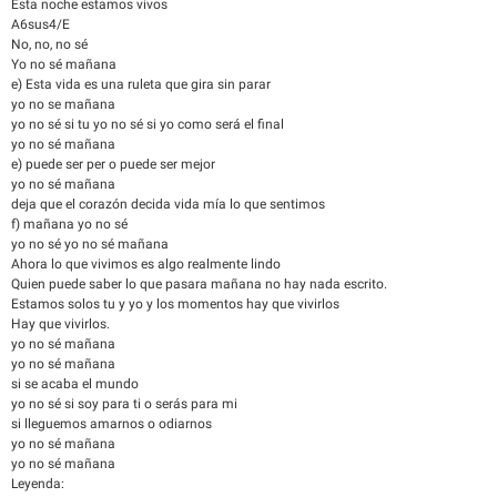
Esta noche estamos vivos
A6sus4/E
No, no, no sé
Yo no sé mañana
e) Esta vida es una ruleta que gira sin parar
yo no se mañana
yo no sé si tu yo no sé si yo como será el final
yo no sé mañana
e) puede ser per o puede ser mejor
yo no sé mañana
deja que el corazón decida vida mía lo que sentimos
f) mañana yo no sé
yo no sé yo no sé mañana
Ahora lo que vivimos es algo realmente lindo
Quien puede saber lo que pasara mañana no hay nada escrito.
Estamos solos tu y yo y los momentos hay que vivirlos
Hay que vivirlos.
yo no sé mañana
yo no sé mañana
si se acaba el mundo
yo no sé si soy para ti o serás para mi
si lleguemos amarnos o odiarnos
yo no sé mañana
yo no sé mañana
Leyenda: