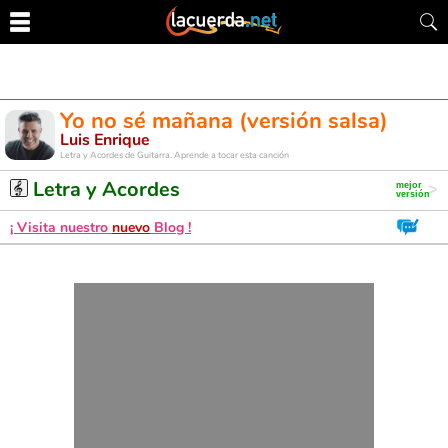
Yo no sé mañana (versión salsa)
Luis Enrique
Letra y Acordes de Guitarra. Aprende a tocar esta canción
Letra y Acordes
¡ Visita nuestro
nuevo
Blog !