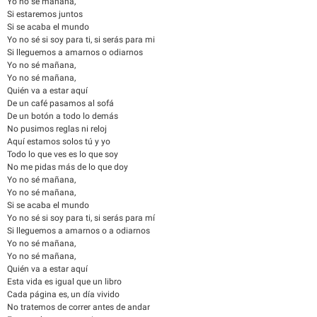
Yo no sé mañana,
Si estaremos juntos
Si se acaba el mundo
Yo no sé si soy para ti, si serás para mi
Si lleguemos a amarnos o odiarnos
Yo no sé mañana,
Yo no sé mañana,
Quién va a estar aquí
De un café pasamos al sofá
De un botón a todo lo demás
No pusimos reglas ni reloj
Aquí estamos solos tú y yo
Todo lo que ves es lo que soy
No me pidas más de lo que doy
Yo no sé mañana,
Yo no sé mañana,
Si se acaba el mundo
Yo no sé si soy para ti, si serás para mí
Si lleguemos a amarnos o a odiarnos
Yo no sé mañana,
Yo no sé mañana,
Quién va a estar aquí
Esta vida es igual que un libro
Cada página es, un día vivido
No tratemos de correr antes de andar