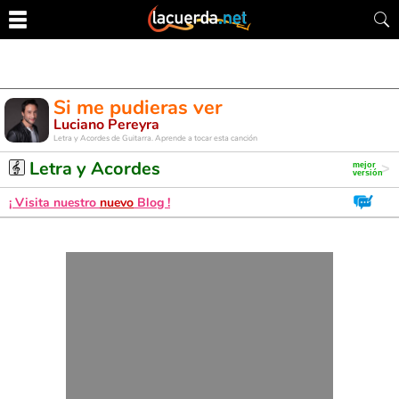
Si me pudieras ver
Luciano Pereyra
Letra y Acordes de Guitarra. Aprende a tocar esta canción
Letra y Acordes
¡ Visita nuestro
nuevo
Blog !