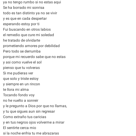
ya no tengo rumbo si no estas aqui
Se ha borrado mi sonrisa
todo es tan distinto ya no se vivir
y es que en cada despertar
esperando estoy por ti
Fui buscando en otros labios
el remedio que cure mi soledad
he tratado de olvidarte
prometiendo amores por debilidad
Pero todo se derrumba
porque mi recuerdo sabe que no estas
y asi como vuelve el sol
pienso que tu volveras
Si me pudieras ver
que solo y triste estoy
y siempre en un rincon
te llora mi alma
Tocando fondo voy
no he vuelto a sonreir
y le pregunto a Dios por que no llamas,
y tu que sigues aun sin regresar
Como extraño tus caricias
y en tus negros ojos volverme a mirar
El sentirte cerca mio
si la noche enfria tu me abrazaras