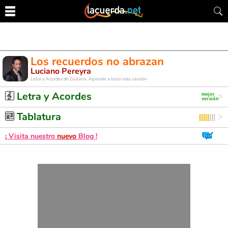
Los recuerdos no abrazan
Luciano Pereyra
Letra y Acordes de Guitarra. Aprende a tocar esta canción
Letra y Acordes
Tablatura
¡ Visita nuestro
nuevo
Blog !