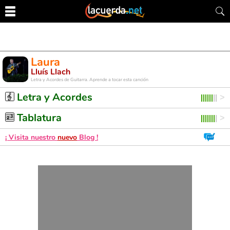
Laura
Lluís Llach
Letra y Acordes de Guitarra. Aprende a tocar esta canción
Letra y Acordes
Tablatura
¡ Visita nuestro
nuevo
Blog !