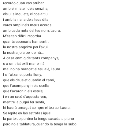
recordo quan vas arribar
amb el misteri dels senzills,
els ulls inquiets, el cos altiu;
i amb la rialla dels teus dits
vares omplir els meus acords
amb cada nota del teu nom, Laura.
M'és tan difícil recordar
quants escenaris han sentit
la nostra angoixa per l'avui,
la nostra joia pel demà...
A casa enmig de tants companys,
o a un trist exili mar enllà,
mai no ha mancat el teu alè, Laura.
I si l'atzar et porta lluny,
que els déus et guardin el camí,
que t'acompanyin els ocells,
que t'acaronin els estels;
i en un racó d'aquesta veu,
mentre la pugui fer sentir,
hi haurà amagat sempre el teu so, Laura.
Se repite en las estrofas igual
la parte de punteo la tengo sacada a piano
pero no a tablatura, cuando la tenga la subo.