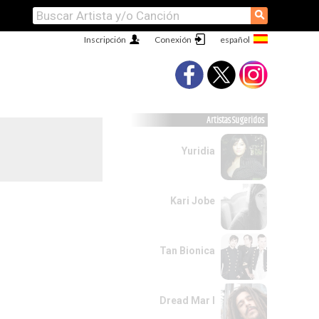
⚲
Inscripción
Conexión
Artistas Sugeridos
Yuridia
Kari Jobe
Tan Bionica
Dread Mar I