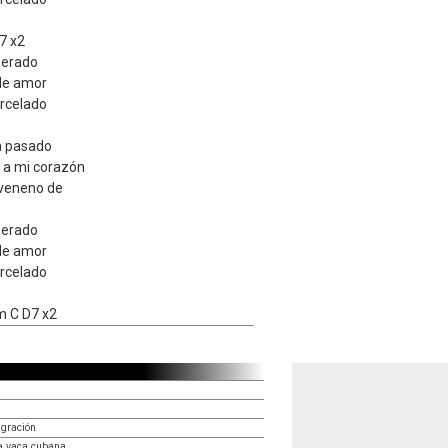
7 x2
perado
de amor
rcelado
a pasado
 a mi corazón
 veneno de
perado
de amor
rcelado
m C D7 x2
agración
ia vaca cubana