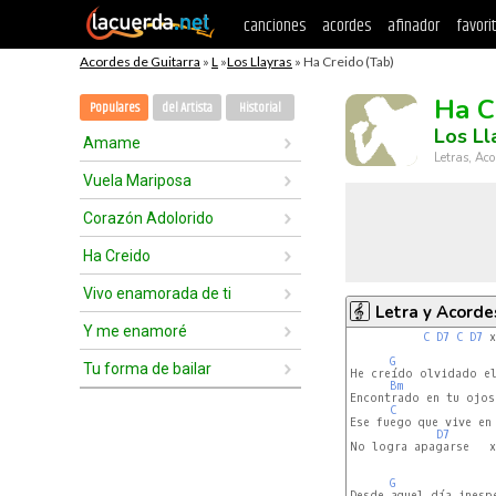
canciones
acordes
afinador
favori
Acordes de Guitarra
»
L
»
Los Llayras
» Ha Creido (Tab)
Ha C
Populares
del Artista
Historial
Los Ll
Amame
Letras, Aco
Vuela Mariposa
Corazón Adolorido
Ha Creido
Vivo enamorada de ti
Letra y Acorde
Y me enamoré
C
D7
C
D7
 x
G
Tu forma de bailar
He creído olvidado el
Bm
Encontrado en tu ojos 
C
Ese fuego que vive en 
D7
No logra apagarse   x2
G
Desde aquel día inespe