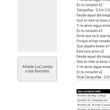
En tu corazón x2
Zampoñas : G Em C D
Desde aquel día ines
Que te robé un beso 
Y mi amor sigue enca
En tu corazón x2
Dime que es lo que h
Porqué te has robado
Que dejaste beber el
Este loco amor x2
Desde aquel día ines
Que te robé un beso 
Añade LaCuerda
Y mi amor sigue enca
a tus favoritos
En tu corazón x2
Final Zampoñas : G E
Otras canciones de interés
Acordes de Algo Contigo
Acordes de Todopoderoso
Acordes de 36 entera cons
Acordes de Aquella solitar