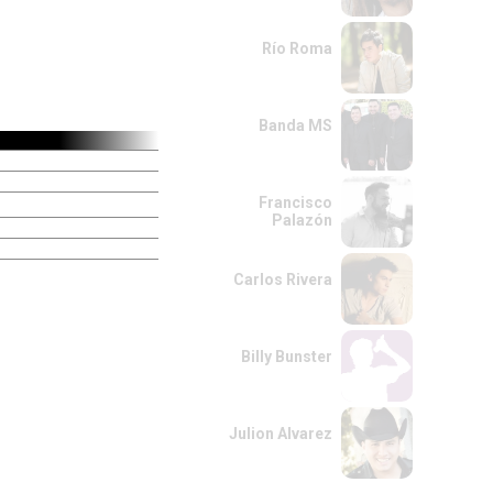
Río Roma
Banda MS
Francisco
Palazón
Carlos Rivera
Billy Bunster
Julion Alvarez