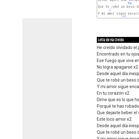
Bm
Que te robé un beso de
C
Y mi amor sigue encarc
D7
Letra de Ha Creido
He creído olvidado el
Encontrado en tu ojo
Ese fuego que vive e
No logra apagarse x2
Desde aquel día ines
Que te robé un beso 
Y mi amor sigue enca
En tu corazón x2
Dime que es lo que h
Porqué te has robado
Que dejaste beber el
Este loco amor x2
Desde aquel día ines
Que te robé un beso 
Y mi amor sigue enca