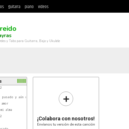
tos
guitarra
piano
videos
reido
ayras
rdes y Tabs para Guitarra, Bajo y Ukulele
s
2

+
 pasado y aún no he

amor

mi alma



¡Colabora con nosotros!
Envíanos tu versión de esta canción
rado
