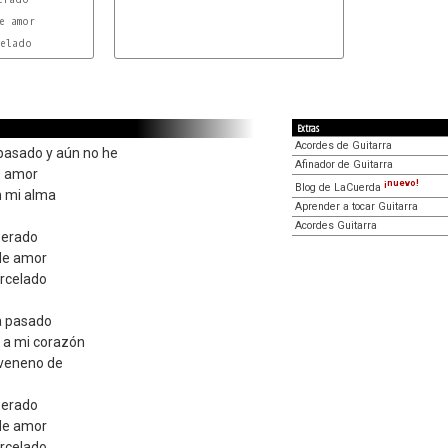
 amor

elado

Extras
Acordes de Guitarra
 pasado y aún no he
Afinador de Guitarra
s amor
¡nuevo!
Blog de LaCuerda
n mi alma
Aprender a tocar Guitarra
Acordes Guitarra
perado
de amor
rcelado
a pasado
 a mi corazón
 veneno de
perado
de amor
rcelado