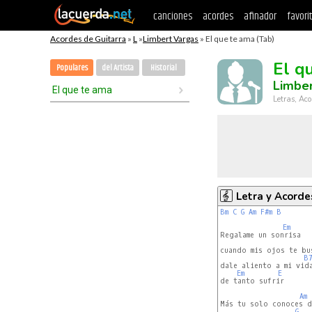
canciones
acordes
afinador
favori
Acordes de Guitarra
»
L
»
Limbert Vargas
» El que te ama (Tab)
El q
Populares
del Artista
Historial
Limbe
El que te ama
Letras, Aco
Letra y Acorde
Bm
C
G
Am
F#m
B
Em
Regalame un sonrisa

cuando mis ojos te bus
B
dale aliento a mi vida
Em
E
de tanto sufrir

Am
Más tu solo conoces de
G