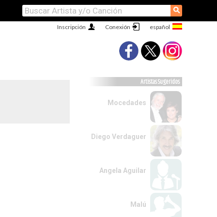
⚲
Inscripción
Conexión
Artistas Sugeridos
Mocedades
Diego Verdaguer
Angela Aguilar
Malú