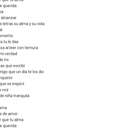
e querida
ia
n alcanzar
s letras su alma y su vida
al
momento
a tu le das
a al leer con ternura
 mi verdad
de mi
as que escribí
igo que un día te los dio
nquisto
que se inspiró
tu voz
de niña tranquila
 ama
as de amor
er que tu alma
e querida