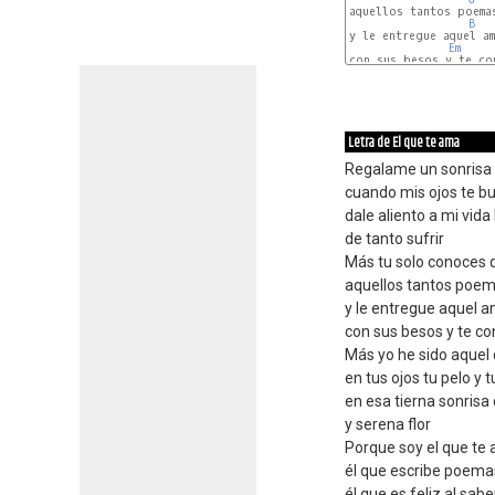
aquellos tantos poemas
B
y le entregue aquel am
Em
con sus besos y te con
Letra de El que te ama
Regalame un sonrisa
cuando mis ojos te b
dale aliento a mi vida
de tanto sufrir
Más tu solo conoces 
aquellos tantos poem
y le entregue aquel am
con sus besos y te co
Más yo he sido aquel 
en tus ojos tu pelo y 
en esa tierna sonrisa 
y serena flor
Porque soy el que te
él que escribe poem
él que es feliz al sab