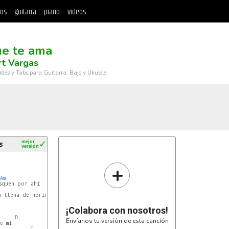
tos
guitarra
piano
videos
ue te ama
rt Vargas
rdes y Tabs para Guitarra, Bajo y Ukulele
s
mejor
✓
versión
+
Am
quen por ahí

7
 llena de heridas

¡Colabora con nosotros!
D
Envíanos tu versión de esta canción
 mi

C