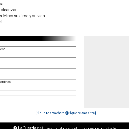
ia
n alcanzar
s letras su alma y su vida
al
beso
perdidos
[El que te ama chords]
[El que te ama cifra]
©
LaCuerda
.net
·
·
·
·
·
·
aviso legal
privacidad
es
en
pt
contacto