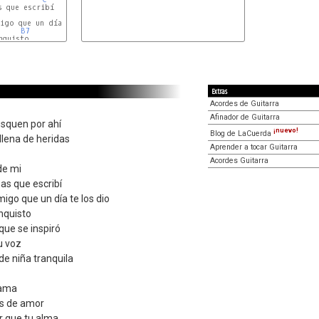
 que escribí

B7
igo que un día te los dio

B7
quisto

Extras
Acordes de Guitarra
Afinador de Guitarra
usquen por ahí
¡nuevo!
Blog de LaCuerda
 llena de heridas
Aprender a tocar Guitarra
Acordes Guitarra
de mi
as que escribí
igo que un día te los dio
nquisto
que se inspiró
tu voz
de niña tranquila
 ama
as de amor
er que tu alma