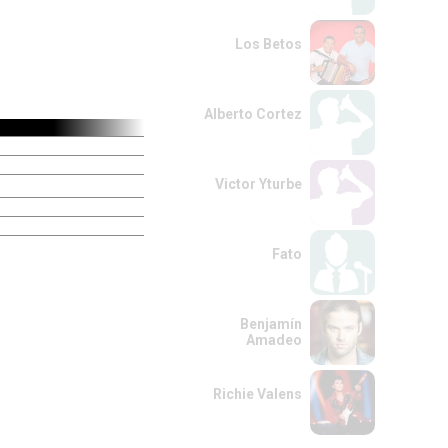
Los Betos
Alberto Cortez
Victor Yturbe
Fato
Benjamín
Amadeo
Richie Valens