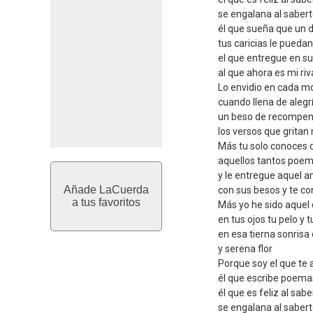
se engalana al sabert
él que sueña que un d
tus caricias le pueda
el que entregue en su
al que ahora es mi riv
Lo envidio en cada 
cuando llena de alegrí
un beso de recompens
los versos que gritan
Más tu solo conoces 
aquellos tantos poem
y le entregue aquel am
Añade LaCuerda
con sus besos y te co
a tus favoritos
Más yo he sido aquel 
en tus ojos tu pelo y 
en esa tierna sonrisa 
y serena flor
Porque soy el que te
él que escribe poem
él que es feliz al sab
se engalana al sabert