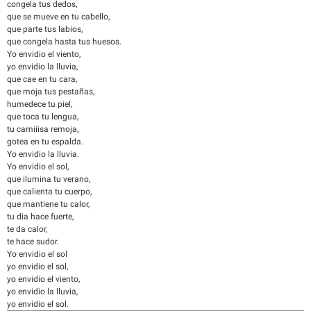
congela tus dedos,
que se mueve en tu cabello,
que parte tus labios,
que congela hasta tus huesos.
Yo envidio el viento,
yo envidio la lluvia,
que cae en tu cara,
que moja tus pestañas,
humedece tu piel,
que toca tu lengua,
tu camiiisa remoja,
gotea en tu espalda.
Yo envidio la lluvia.
Yo envidio el sol,
que ilumina tu verano,
que calienta tu cuerpo,
que mantiene tu calor,
tu dia hace fuerte,
te da calor,
te hace sudor.
Yo envidio el sol
yo envidio el sol,
yo envidio el viento,
yo envidio la lluvia,
yo envidio el sol.