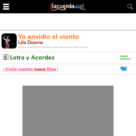
Yo envidio el viento
Lila Downs
Letra y Acordes de Guitarra. Aprende a tocar esta canción
Letra y Acordes
¡ Visita nuestro
nuevo
Blog !