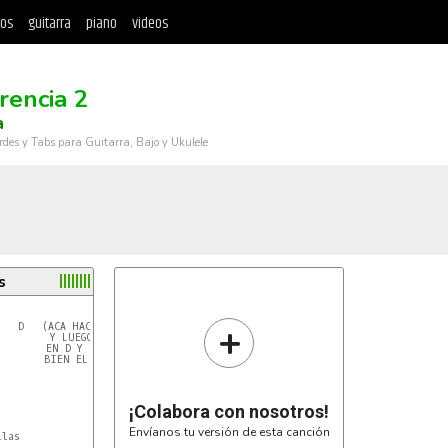
tos
guitarra
piano
videos
rencia 2
a
rdes y Tabs para Guitarra, Bajo y Ukulele
s
+
  D   (ACA HACE DOS GOLPES EN D

         Y LUEGO DE NUEVO DOS GOLPES

       EN D Y CAE EN Gm, ESCUCHEN

        BIEN EL TEMA Y SE DARAN CUENTA)

¡Colabora con nosotros!
Envíanos tu versión de esta canción
las
