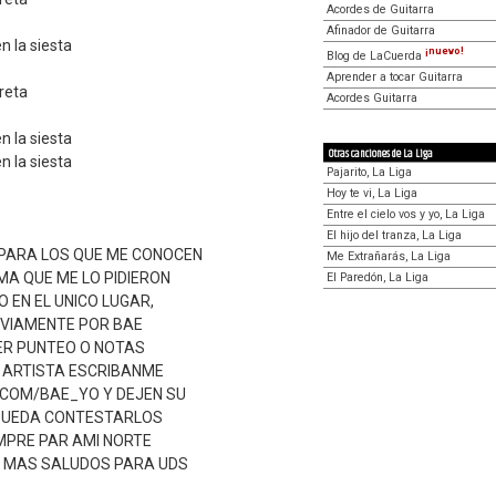
Acordes de Guitarra
Afinador de Guitarra
n la siesta
¡nuevo!
Blog de LaCuerda
Aprender a tocar Guitarra
reta
Acordes Guitarra
n la siesta
Otras canciones de La Liga
n la siesta
Pajarito, La Liga
Hoy te vi, La Liga
Entre el cielo vos y yo, La Liga
El hijo del tranza, La Liga
PARA LOS QUE ME CONOCEN
Me Extrañarás, La Liga
MA QUE ME LO PIDIERON
El Paredón, La Liga
O EN EL UNICO LUGAR,
BVIAMENTE POR BAE
IER PUNTEO O NOTAS
 ARTISTA ESCRIBANME
COM/BAE_YO Y DEJEN SU
PUEDA CONTESTARLOS
MPRE PAR AMI NORTE
Y MAS SALUDOS PARA UDS