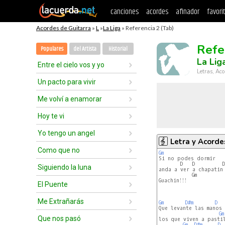
canciones
acordes
afinador
favori
Acordes de Guitarra
»
L
»
La Liga
» Referencia 2 (Tab)
Refe
Populares
del Artista
Historial
La Lig
Entre el cielo vos y yo
Letras, Aco
Un pacto para vivir
Me volví a enamorar
Hoy te vi
Yo tengo un angel
Letra y Acorde
Como que no
Gm
       D   D         D 
Siguiendo la luna
anda a ver a chapatin
           Gm          
Guachin!!!            
El Puente
Me Extrañarás
Gm
D#m
D
Que levante las manos

Gm
Que nos pasó
los que viven a pastil
Gm
D#m
D