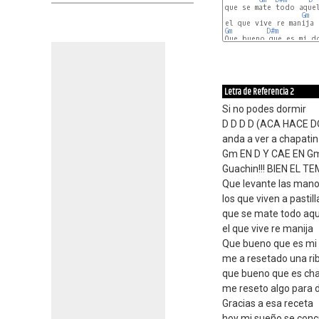
que se mate todo aquel
Gm
Gm
D#m
Que bueno que es mi do
Letra de Referencia 2
Si no podes dormir
D D D D (ACA HACE D
anda a ver a chapat
Gm EN D Y CAE EN 
Guachin!!! BIEN EL 
Que levante las man
los que viven a pastill
que se mate todo aqu
el que vive re manija
Que bueno que es mi
me a resetado una rib
que bueno que es cha
me reseto algo para d
Gracias a esa receta
hoy mi sueño se conc