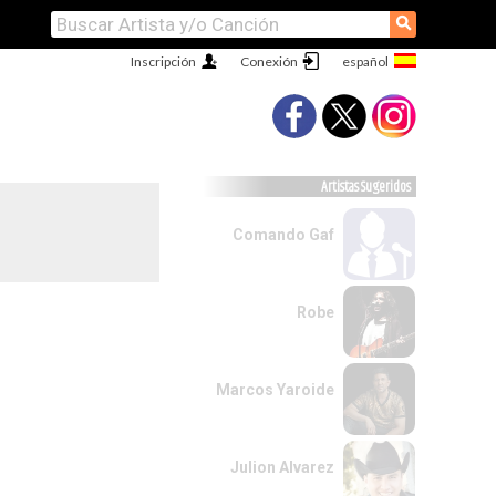
⚲
Inscripción
Conexión
Artistas Sugeridos
Comando Gaf
Robe
Marcos Yaroide
Julion Alvarez