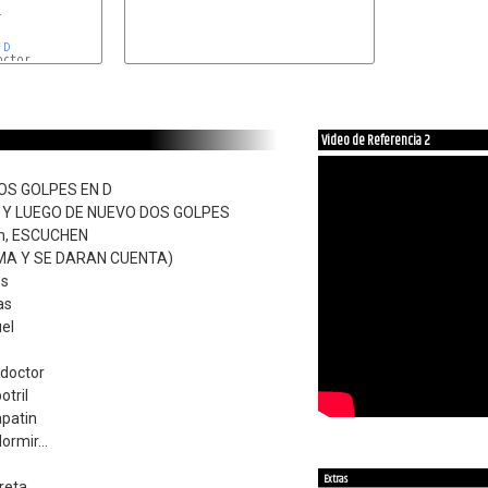


D
ctor

Gm
Video de Referencia 2
OS GOLPES EN D
in Y LUEGO DE NUEVO DOS GOLPES
Gm, ESCUCHEN
TEMA Y SE DARAN CUENTA)
os
as
el
 doctor
otril
patin
ormir...
Extras
reta