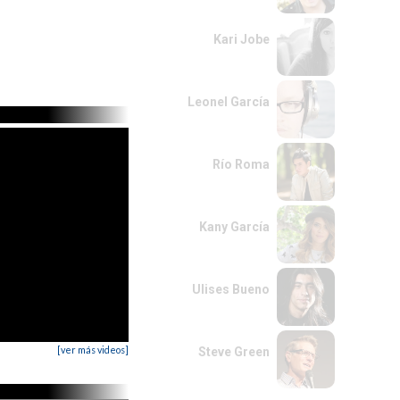
Kari Jobe
Leonel García
Río Roma
Kany García
Ulises Bueno
[ver más videos]
Steve Green