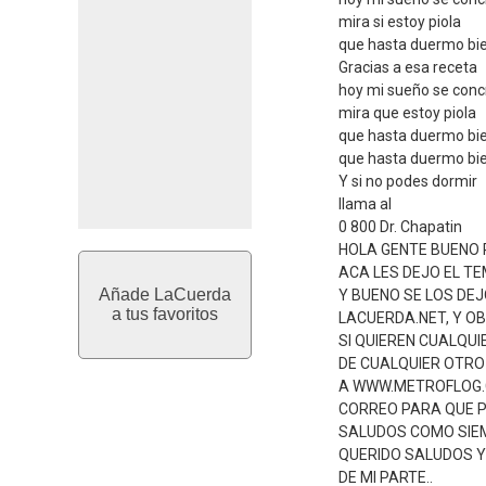
mira si estoy piola
que hasta duermo bie
Gracias a esa receta
hoy mi sueño se conc
mira que estoy piola
que hasta duermo bie
que hasta duermo bie
Y si no podes dormir
llama al
0 800 Dr. Chapatin
HOLA GENTE BUENO 
ACA LES DEJO EL TE
Añade LaCuerda
Y BUENO SE LOS DEJ
a tus favoritos
LACUERDA.NET, Y O
SI QUIEREN CUALQU
DE CUALQUIER OTRO
A WWW.METROFLOG.
CORREO PARA QUE 
SALUDOS COMO SIE
QUERIDO SALUDOS 
DE MI PARTE..