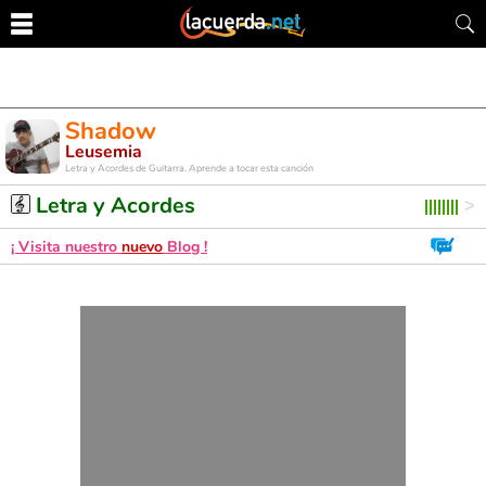
Shadow
Leusemia
Letra y Acordes de Guitarra. Aprende a tocar esta canción
Letra y Acordes
¡ Visita nuestro
nuevo
Blog !