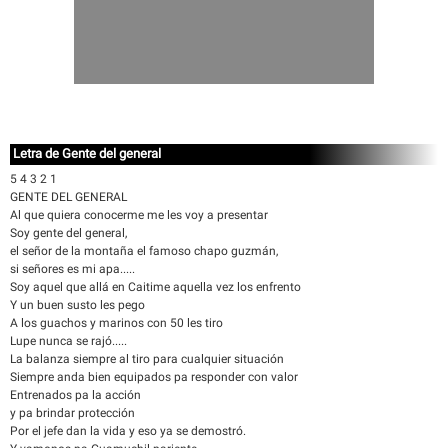
Letra de Gente del general
5 4 3 2 1
GENTE DEL GENERAL
Al que quiera conocerme me les voy a presentar
Soy gente del general,
el señor de la montaña el famoso chapo guzmán,
si señores es mi apa.....
Soy aquel que allá en Caitime aquella vez los enfrento
Y un buen susto les pego
A los guachos y marinos con 50 les tiro
Lupe nunca se rajó.....
La balanza siempre al tiro para cualquier situación
Siempre anda bien equipados pa responder con valor
Entrenados pa la acción
y pa brindar protección
Por el jefe dan la vida y eso ya se demostró.