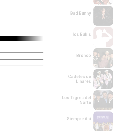
Bad Bunny
los Bukis
Bronco
Cadetes de
Linares
Los Tigres del
Norte
Siempre Así