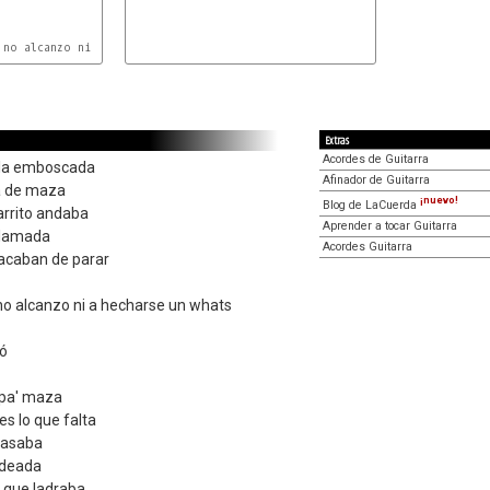
Extras
Acordes de Guitarra
 la emboscada
Afinador de Guitarra
lá de maza
¡nuevo!
Blog de LaCuerda
rrito andaba
Aprender a tocar Guitarra
llamada
Acordes Guitarra
o acaban de parar
 no alcanzo ni a hecharse un whats
ó
 pa' maza
es lo que falta
 pasaba
odeada
o que ladraba