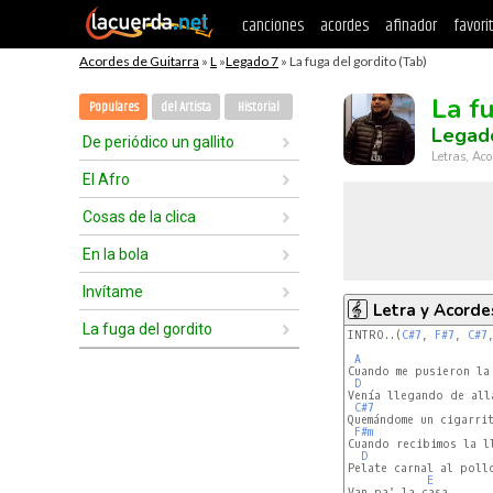
canciones
acordes
afinador
favori
Acordes de Guitarra
»
L
»
Legado 7
» La fuga del gordito (Tab)
La f
Populares
del Artista
Historial
Legad
De periódico un gallito
Letras, Aco
El Afro
Cosas de la clica
En la bola
Invítame
Letra y Acorde
La fuga del gordito
INTRO..(
C#7
, 
F#7
, 
C#7
A
Cuando me pusieron la 
D
Venía llegando de allá
C#7
Quemándome un cigarrit
F#m
Cuando recibimos la ll
D
Pelate carnal al pollo
E
Van pa' la casa
