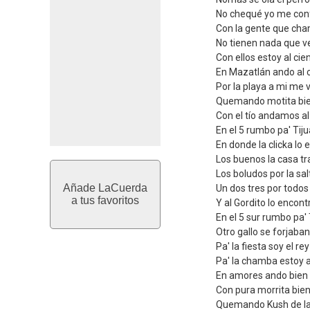
No chequé yo me con
Con la gente que cha
No tienen nada que v
Con ellos estoy al cie
En Mazatlán ando al 
Por la playa a mi me 
Quemando motita bi
Con el tío andamos al 
En el 5 rumbo pa' Tij
En donde la clicka lo
Los buenos la casa t
Los boludos por la sa
Añade LaCuerda
Un dos tres por todo
a tus favoritos
Y al Gordito lo encon
En el 5 sur rumbo pa' 
Otro gallo se forjaban
Pa' la fiesta soy el rey
Pa' la chamba estoy a
En amores ando bien
Con pura morrita bie
Quemando Kush de l