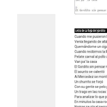
D
Letra de La fuga del gordito
Cuando me pusieron
Venía llegando de al
Quemándome un ciga
Cuando recibimos la 
Pelate carnal al poll
Van pa' la casa
El Gordito sin pensar
El asunto se calentó
Al Mercedez se mont
Un churrito se forjó
Con su gente se pelo
Un trago en las rocas 
Para analizar lo que
En minutos la casa r
Nomas se oía el perr