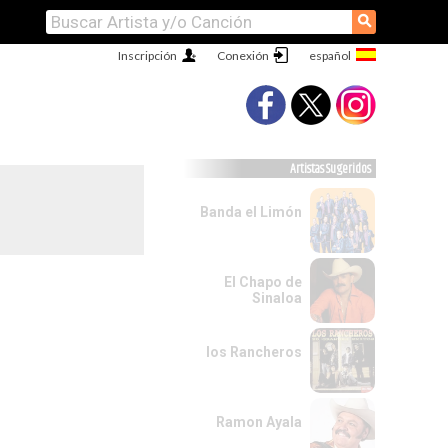
⚲
Inscripción
Conexión
Artistas Sugeridos
Banda el Limón
El Chapo de
Sinaloa
los Rancheros
Ramon Ayala