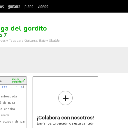
tos
guitarra
piano
videos
uga del gordito
o 7
rdes y Tabs para Guitarra, Bajo y Ukulele
s
mejor
✓
versión
, 
F#7
, 
D
, 
E
, 
A
)

+
emboscada

 de maza

o andaba

amada

¡Colabora con nosotros!
 acaban de parar

Envíanos tu versión de esta canción