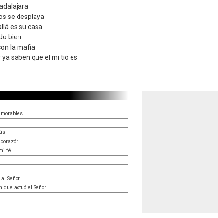
adalajara
os se desplaya
llá es su casa
ndo bien
on la mafia
 ya saben que el mi tío es
emorables
más
 corazón
mi fé
 al Señor
n que actuó el Señor