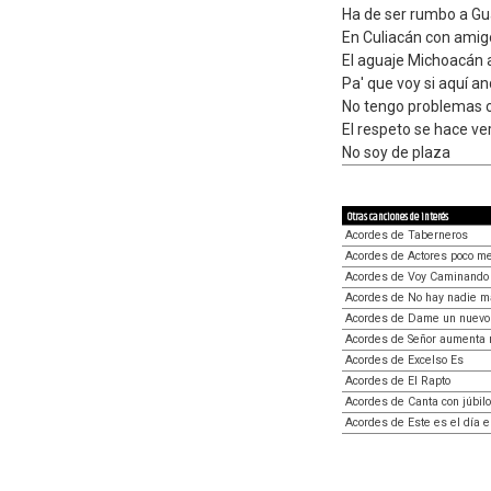
Ha de ser rumbo a Gu
En Culiacán con amig
El aguaje Michoacán a
Pa' que voy si aquí a
No tengo problemas c
El respeto se hace ver
No soy de plaza
Otras canciones de interés
Acordes de Taberneros
Acordes de Actores poco m
Acordes de Voy Caminando
Acordes de No hay nadie 
Acordes de Dame un nuevo
Acordes de Señor aumenta 
Acordes de Excelso Es
Acordes de El Rapto
Acordes de Canta con júbilo
Acordes de Este es el día e