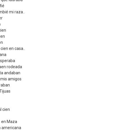
fié
mbié mi raza..
er
n
cien
ven
en
cien en casa..
uana
 esperaba
raen rodeada
lta andaban
s mis amigos
traban
Tijuas
l cien
n en Maza
a americana