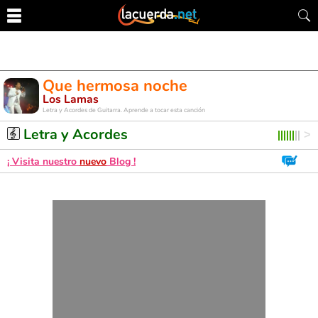
Que hermosa noche
Los Lamas
Letra y Acordes de Guitarra. Aprende a tocar esta canción
Letra y Acordes
¡ Visita nuestro
nuevo
Blog !