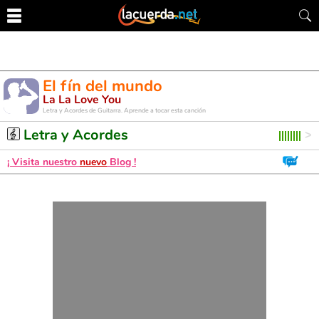
El fín del mundo
La La Love You
Letra y Acordes de Guitarra. Aprende a tocar esta canción
Letra y Acordes
¡ Visita nuestro
nuevo
Blog !