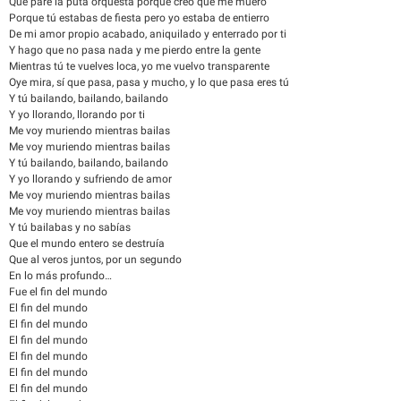
Que pare la puta orquesta porque creo que me muero
Porque tú estabas de fiesta pero yo estaba de entierro
De mi amor propio acabado, aniquilado y enterrado por ti
Y hago que no pasa nada y me pierdo entre la gente
Mientras tú te vuelves loca, yo me vuelvo transparente
Oye mira, sí que pasa, pasa y mucho, y lo que pasa eres tú
Y tú bailando, bailando, bailando
Y yo llorando, llorando por ti
Me voy muriendo mientras bailas
Me voy muriendo mientras bailas
Y tú bailando, bailando, bailando
Y yo llorando y sufriendo de amor
Me voy muriendo mientras bailas
Me voy muriendo mientras bailas
Y tú bailabas y no sabías
Que el mundo entero se destruía
Que al veros juntos, por un segundo
En lo más profundo…
Fue el fin del mundo
El fin del mundo
El fin del mundo
El fin del mundo
El fin del mundo
El fin del mundo
El fin del mundo