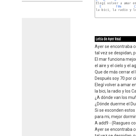
Elegí volver a amar en
E
F#m
C
la bici, la radio y lo
E
F#sus4
G#m
Letra de Ayer Real
Ayer se encontraba c
tal vez se despidan, 
El mar funciona mejo
el aire y el cielo y el a
Que de más cerrar el 
Después soy 70 por c
Elegí volver a amar e
la bici, la radio y los C
¿A dónde van los mu
¿Dónde duerme el Dur
Si se esconden estos
para mi, mejor dormir
A add9 - (Rasgueo co
Ayer se encontraba c
tal vez se despidan, 