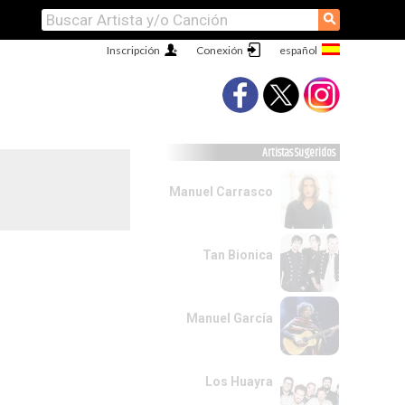
⚲
Inscripción
Conexión
Artistas Sugeridos
Manuel Carrasco
Tan Bionica
Manuel García
Los Huayra