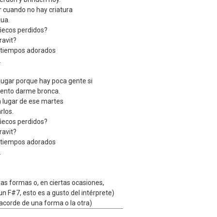
r cuando no hay criatura
gua.
ñecos perdidos?
avit?
 tiempos adorados
.
lugar porque hay poca gente si
iento darme bronca.
n lugar de ese martes
arlos.
ñecos perdidos?
avit?
 tiempos adorados
.
as formas o, en ciertas ocasiones,
 F#7, esto es a gusto del intérprete)
acorde de una forma o la otra)