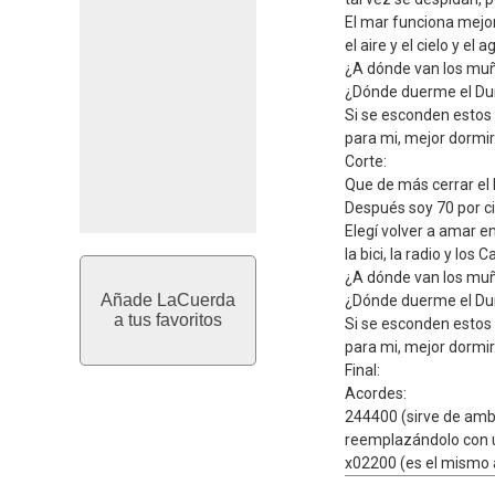
El mar funciona mejo
el aire y el cielo y el a
¿A dónde van los mu
¿Dónde duerme el Dur
Si se esconden estos
para mi, mejor dormir
Corte:
Que de más cerrar el 
Después soy 70 por c
Elegí volver a amar e
la bici, la radio y los C
¿A dónde van los mu
Añade LaCuerda
¿Dónde duerme el Dur
a tus favoritos
Si se esconden estos
para mi, mejor dormir
Final:
Acordes:
244400 (sirve de amb
reemplazándolo con un
x02200 (es el mismo 