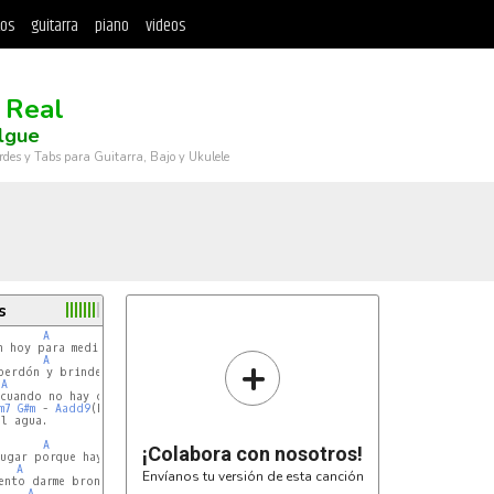
tos
guitarra
piano
videos
 Real
lgue
rdes y Tabs para Guitarra, Bajo y Ukulele
s
A
+
A
A
cuando no hay criatura

m7
G#m
 - 
Aadd9
(Pasaje rapido de 
G#m
A
Aadd9
)

l agua.

A
¡Colabora con nosotros!
A
Envíanos tu versión de esta canción
A