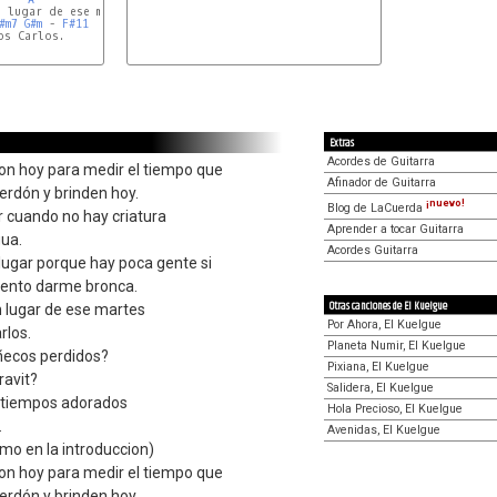
 lugar de ese martes

#m7
G#m
 - 
F#11
s Carlos.

F#sus4
Extras
Acordes de Guitarra
on hoy para medir el tiempo que
Afinador de Guitarra
perdón y brinden hoy.
¡nuevo!
Blog de LaCuerda
r cuando no hay criatura
Aprender a tocar Guitarra
gua.
Acordes Guitarra
lugar porque hay poca gente si
iento darme bronca.
Otras canciones de El Kuelgue
n lugar de ese martes
Por Ahora, El Kuelgue
arlos.
Planeta Numir, El Kuelgue
ñecos perdidos?
Pixiana, El Kuelgue
avit?
Salidera, El Kuelgue
 tiempos adorados
Hola Precioso, El Kuelgue
.
Avenidas, El Kuelgue
mo en la introduccion)
on hoy para medir el tiempo que
perdón y brinden hoy.