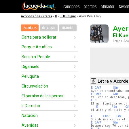
canciones
acordes
afinador
favori
Acordes de Guitarra
»
K
»
El Kuelgue
» Ayer Real (Tab)
Ayer
Populares
del Artista
Historial
El Kue
Carta para no llorar
Letras, Aco
Parque Acuático
Bossa n' People
Díganselo
Peluquita
Letra y Acorde
Circunvalación
E
C#m7
G#m
E
C#m7
G#m
El paraíso de los perros
E
B
D
El mar funciona mejor 
Ir Derecho
E
F#m
C#
el aire y el cielo y e
Natación
E
C#m7
G#m
E
C#m7
G#m
Avenidas
E
B
D