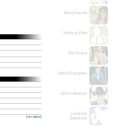
Kany García
Verbo y Vida
Río Roma
David Scarpeta
Julion Alvarez
Cesáreo
[ver todas]
Gabaráin