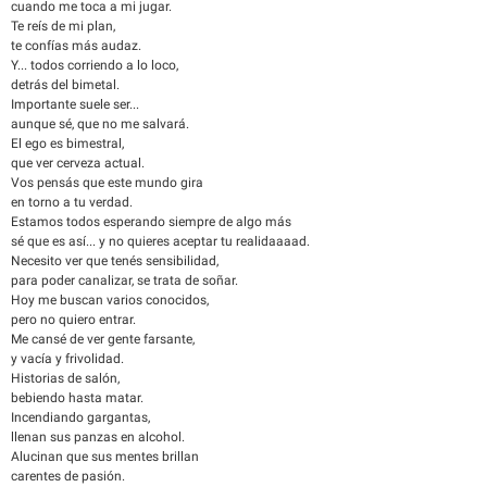
cuando me toca a mi jugar.
Te reís de mi plan,
te confías más audaz.
Y... todos corriendo a lo loco,
detrás del bimetal.
Importante suele ser...
aunque sé, que no me salvará.
El ego es bimestral,
que ver cerveza actual.
Vos pensás que este mundo gira
en torno a tu verdad.
Estamos todos esperando siempre de algo más
sé que es así... y no quieres aceptar tu realidaaaad.
Necesito ver que tenés sensibilidad,
para poder canalizar, se trata de soñar.
Hoy me buscan varios conocidos,
pero no quiero entrar.
Me cansé de ver gente farsante,
y vacía y frivolidad.
Historias de salón,
bebiendo hasta matar.
Incendiando gargantas,
llenan sus panzas en alcohol.
Alucinan que sus mentes brillan
carentes de pasión.