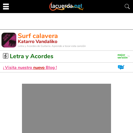
Surf calavera
Katarro Vandaliko
Letra y Acordes de Guitarra. Aprende a tocar esta canción
Letra y Acordes
¡ Visita nuestro
nuevo
Blog !