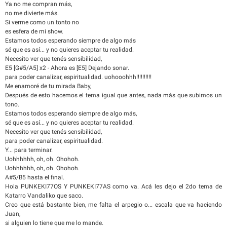
Ya no me compran más,
no me divierte más.
Si verme como un tonto no
es esfera de mi show.
Estamos todos esperando siempre de algo más
sé que es así... y no quieres aceptar tu realidad.
Necesito ver que tenés sensibilidad,
E5 [G#5/A5] x2 - Ahora es [E5] Dejando sonar.
para poder canalizar, espiritualidad. uohooohhh!!!!!!!!!!
Me enamoré de tu mirada Baby,
Después de esto hacemos el tema igual que antes, nada más que subimos un
tono.
Estamos todos esperando siempre de algo más,
sé que es así... y no quieres aceptar tu realidad.
Necesito ver que tenés sensibilidad,
para poder canalizar, espiritualidad.
Y... para terminar.
Uohhhhhh, oh, oh. Ohohoh.
Uohhhhhh, oh, oh. Ohohoh.
A#5/B5 hasta el final.
Hola PUNKEKI77OS Y PUNKEKI77AS como va. Acá les dejo el 2do tema de
Katarro Vandaliko que saco.
Creo que está bastante bien, me falta el arpegio o... escala que va haciendo
Juan,
si alguien lo tiene que me lo mande.