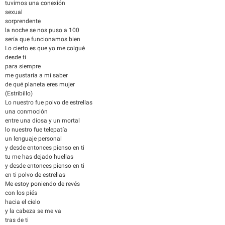
tuvimos una conexión
sexual
sorprendente
la noche se nos puso a 100
sería que funcionamos bien
Lo cierto es que yo me colgué
desde ti
para siempre
me gustaría a mi saber
de qué planeta eres mujer
(Estribillo)
Lo nuestro fue polvo de estrellas
una conmoción
entre una diosa y un mortal
lo nuestro fue telepatía
un lenguaje personal
y desde entonces pienso en ti
tu me has dejado huellas
y desde entonces pienso en ti
en ti polvo de estrellas
Me estoy poniendo de revés
con los piés
hacia el cielo
y la cabeza se me va
tras de ti