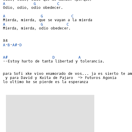
A
G
C
Odio, odio, odio obedecer.

A
G
C
A
G
C
Mierda, mierda, odio obedecer.

A
-
B
-
A#
-
D
A#
D
A
--Estoy harto de tanta libertad y tolerancia.

para Sofi xke vivo enamorado de vos... ja es sierto te am
 y para David y Kuita de Pajaro  ~> Futuros Agonia

lo ultimo ke se pierde es la esperanza
