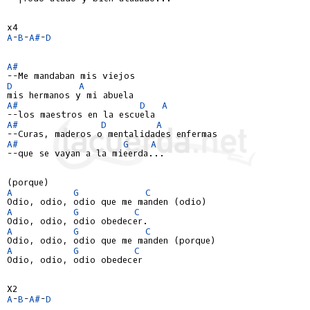
A
-
B
-
A#
-
D
A#
D
A
A#
D
A
A#
D
A
A#
G
A
--que se vayan a la mieerda...

A
G
C
A
G
C
A
G
C
A
G
C
Odio, odio, odio obedecer

A
-
B
-
A#
-
D