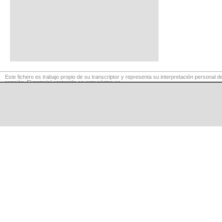
Este fichero es trabajo propio de su transcriptor y representa su interpretación personal de
canción. El material contenido en esta página es
para exclusivo uso privado, por lo que se prohibe su reproducción o retransmisión, así c
uso para fines comerciales.
©
LaCuerda
.net
·
·
·
aviso legal
privacidad
contacto