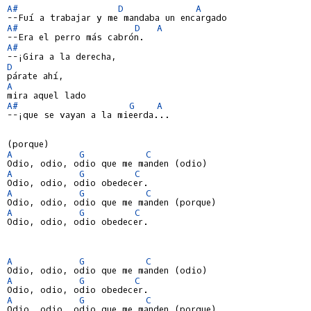
A#
D
A
A#
D
A
A#
D
A
A#
G
A
--¡que se vayan a la mieerda...

A
G
C
A
G
C
A
G
C
A
G
C
Odio, odio, odio obedecer.

A
G
C
A
G
C
A
G
C