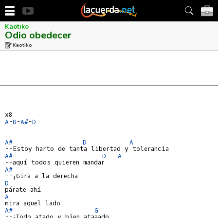
Kaotiko
Odio obedecer
Kaotiko
A
-
B
-
A#
-
D
A#
D
A
A#
D
A
A#
D
A
A#
G
--¡Todo atado y bien ataaado...
