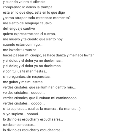
y cuando valoro el silencio
comprendo lo denso la trampa..
esta en lo que digo, esta en lo que digo
¿como atrapar todo este tenso momento?
me siento del lenguaje cautivo
del lenguaje cautivo
quiero expresarme con el cuerpo,
me muevo y te cuento que siento hoy
cuando estas conmigo...
me invade tu musica...
haces pasear mi cuerpo, se hace danza y me hace levitar
y el dolor, y el dolor ya no duele mas...
y el dolor, y el dolor ya no duele mas...
y con tu luz te manifiestas..
sin preguntas, sin respuestas..
me guias y me muestras..
verdes cristales, que se iluminan dentro mio...
verdes cristales... oooooi...
verdes cristales, que iluminan mi caminooooo...
verdes cristales... oooooi...
si tu supieras... cual es la manera.. (la manera...)
si yo supiera... oooooi..
lo divino es escuchar y escuchaarse...
celebrar conocerse...
lo divino es escuchar y escuchaarse...