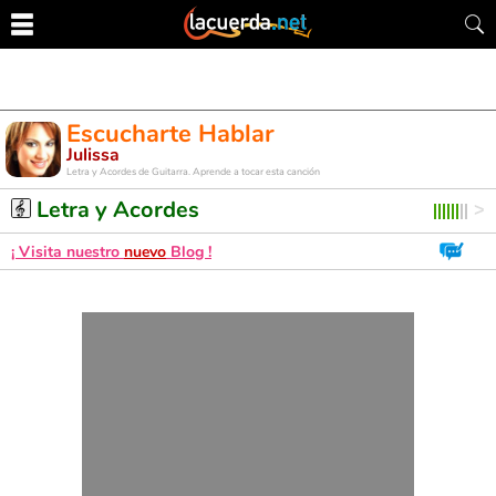
Escucharte Hablar
Julissa
Letra y Acordes de Guitarra. Aprende a tocar esta canción
Letra y Acordes
¡ Visita nuestro
nuevo
Blog !