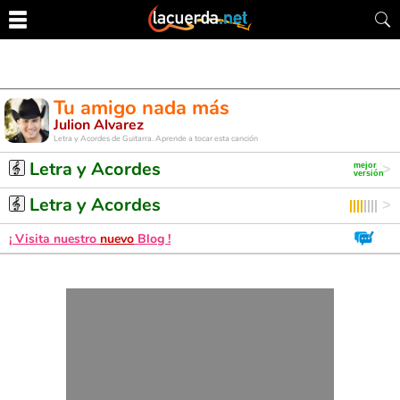
Tu amigo nada más
Julion Alvarez
Letra y Acordes de Guitarra. Aprende a tocar esta canción
Letra y Acordes
Letra y Acordes
¡ Visita nuestro
nuevo
Blog !