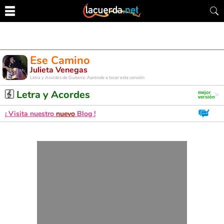
Ese Camino
Julieta Venegas
Letra y Acordes de Guitarra. Aprende a tocar esta canción
Letra y Acordes
¡ Visita nuestro
nuevo
Blog !