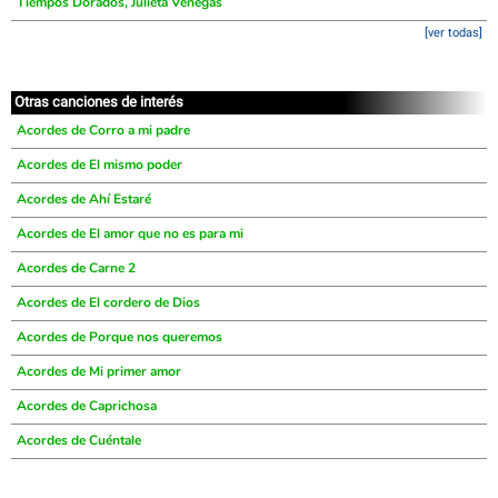
Tiempos Dorados, Julieta Venegas
[ver todas]
Otras canciones de interés
Acordes de Corro a mi padre
Acordes de El mismo poder
Acordes de Ahí Estaré
Acordes de El amor que no es para mi
Acordes de Carne 2
Acordes de El cordero de Dios
Acordes de Porque nos queremos
Acordes de Mi primer amor
Acordes de Caprichosa
Acordes de Cuéntale