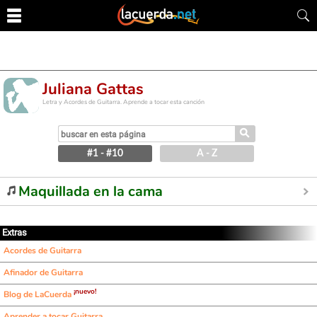
Juliana Gattas
Letra y Acordes de Guitarra. Aprende a tocar esta canción
⚲
#1 - #10
A - Z
Maquillada en la cama
Extras
Acordes de Guitarra
Afinador de Guitarra
¡nuevo!
Blog de LaCuerda
Aprender a tocar Guitarra