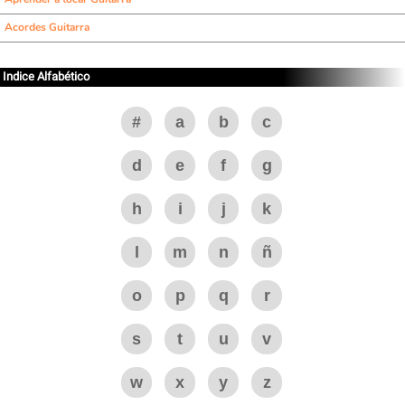
Acordes Guitarra
Indice Alfabético
#
a
b
c
d
e
f
g
h
i
j
k
l
m
n
ñ
o
p
q
r
s
t
u
v
w
x
y
z