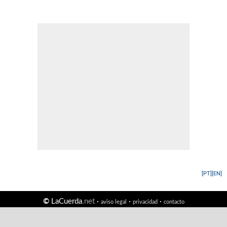
[PT]
[EN]
©
LaCuerda
.net
·
·
·
aviso legal
privacidad
contacto