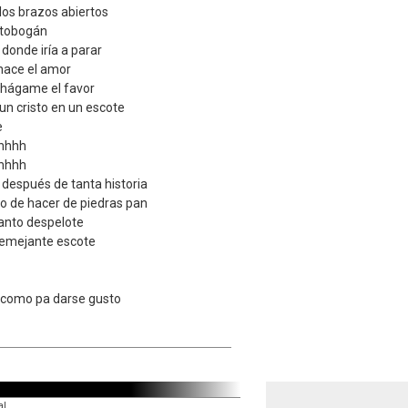
los brazos abiertos
e tobogán
 donde iría a parar
 hace el amor
o hágame el favor
n cristo en un escote
e
hhhh
hhhh
después de tanta historia
ro de hacer de piedras pan
 tanto despelote
 semejante escote
 como pa darse gusto
al