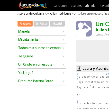
canciones
acordes
afinador
favori
Acordes de Guitarra
»
J
»
Julian Rodriguez
» Un Cristo en un escote (Tab
Un C
Populares
del Artista
Historial
Julian
Mariela
Letras, Aco
Mi vida sin tu
Todas mis puntas te extrañan
Te Quiero
Un Cristo en un escote
Letra y Acorde
Ya Llegué
C
A7
G
Producto Interno Bruto
Haya encontrado un cri
G
Ayy un cristo en un es
2º

E
G
C
Era como para darse gu