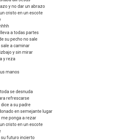
azo y no dar un abrazo
n cristo en un escote
e
hhhh
 lleva a todas partes
 de su pecho no sale
 sale a caminar
izbajo y sin mirar
a y reza
 sus manos
 toda se desnuda
ara refrescarse
 dice a su padre
onado en semejante lugar
e me ponga a rezar
n cristo en un escote
e
su futuro incierto