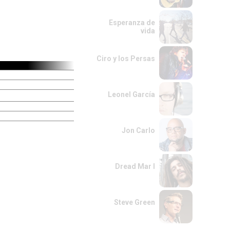
Esperanza de
vida
Ciro y los Persas
Leonel García
Jon Carlo
Dread Mar I
Steve Green