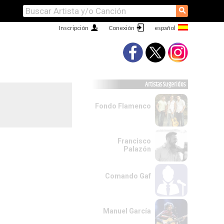
⚲
Inscripción
Conexión
Artistas Sugeridos
Fondo Flamenco
Francisco
Palazón
Comando Gaf
Manuel García