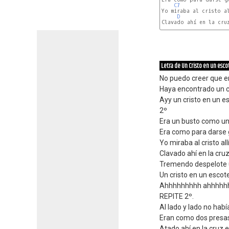
C7
Yo miraba al cristo al
D
Clavado ahí en la cruz
F
Letra de Un Cristo en un esco
No puedo creer que e
Haya encontrado un c
Ayy un cristo en un e
2º
Era un busto como una
Era como para darse 
Yo miraba al cristo al
Clavado ahí en la cruz
Tremendo despelote u
Un cristo en un escot
Ahhhhhhhhh ahhhhh
REPITE 2º.
Al lado y lado no hab
Eran como dos presa
Atado ahí en la cruz e