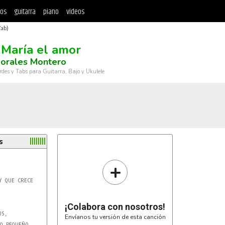
tos
guitarra
piano
videos
Tab)
 María el amor
Morales Montero
rdes y Tabs para Guitarra, Bajo y Ukulele
s
+
¡Colabora con nosotros!
Envíanos tu versión de esta canción