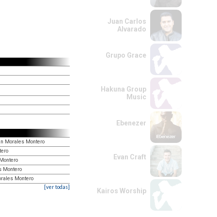
Juan Carlos
Alvarado
Grupo Grace
Hakuna Group
Music
Ebenezer
uan Morales Montero
tero
Evan Craft
 Montero
s Montero
orales Montero
[ver todas]
Kairos Worship