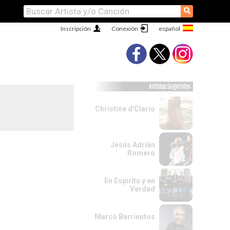
⚲
Inscripción
Conexión
Artistas Sugeridos
Christine d'Clario
Jesús Adrián
Romero
En Espiritu y en
Verdad
Marco Barrientos