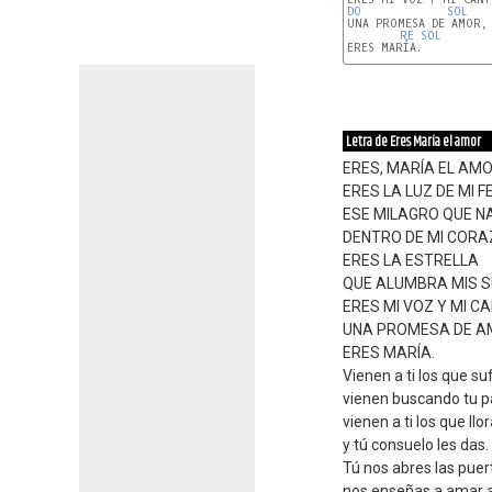
DO
SOL
UNA PROMESA DE AMOR,

RE
SOL
ERES MARÍA.

SOL
R
Letra de Eres María el amor
ERES, MARÍA EL AMO
ERES LA LUZ DE MI FE
ESE MILAGRO QUE N
DENTRO DE MI CORA
ERES LA ESTRELLA
QUE ALUMBRA MIS S
ERES MI VOZ Y MI C
UNA PROMESA DE A
ERES MARÍA.
Vienen a ti los que su
vienen buscando tu p
vienen a ti los que llo
y tú consuelo les das.
Tú nos abres las puert
nos enseñas a amar a