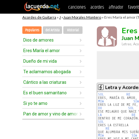
canciones
acordes
afinador
favori
Acordes de Guitarra
»
J
»
Juan Morales Montero
» Eres María el amor (
Eres
Populares
del Artista
Historial
Juan 
Dios de amores
Letras, Aco
Eres María el amor
Dueño de mi vida
Te aclamamos abogada
Cántico a las criaturas
Letra y Acorde
Es el buen samaritano
SOL
RE
MIm
SIm
Si yo te amo
DO
SOL
Pan de amor y vino de amor
LA
RE
SOL
RE
MIm
SIm