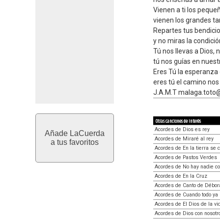
Vienen a ti los peque
vienen los grandes t
Repartes tus bendici
y no miras la condició
Tú nos llevas a Dios, 
tú nos guías en nuestr
Eres Tú la esperanza
eres tú el camino nos 
J.A.M.T malaga.toto
Otras canciones de interés
Acordes de Dios es rey
Añade LaCuerda
Acordes de Miraré al rey
a tus favoritos
Acordes de En la tierra se 
Acordes de Pastos Verdes
Acordes de No hay nadie c
Acordes de En la Cruz
Acordes de Canto de Débor
Acordes de Cuando todo ya
Acordes de El Dios de la vi
Acordes de Dios con nosotr