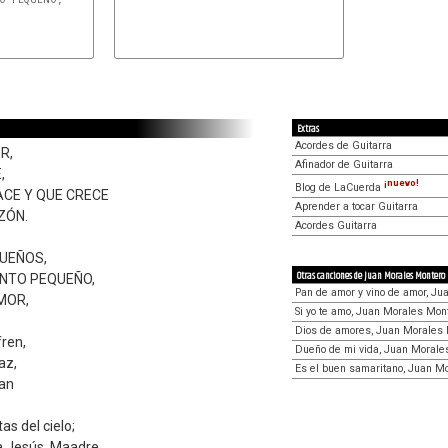
E
Extras
Acordes de Guitarra
R,
Afinador de Guitarra
,
¡nuevo!
Blog de LaCuerda
ACE Y QUE CRECE
Aprender a tocar Guitarra
ZÓN.
Acordes Guitarra
UEÑOS,
Otras canciones de Juan Morales Montero
ANTO PEQUEÑO,
Pan de amor y vino de amor, J
MOR,
Si yo te amo, Juan Morales Mon
Dios de amores, Juan Morales
fren,
Dueño de mi vida, Juan Morale
az,
Es el buen samaritano, Juan M
ran
as del cielo;
 Jesús, Maadre.