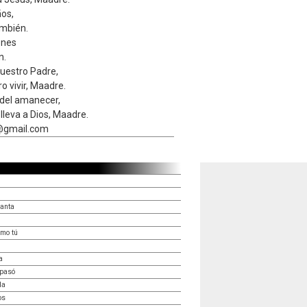
ños,
ambién.
ones
n.
nuestro Padre,
o vivir, Maadre.
 del amanecer,
lleva a Dios, Maadre.
@gmail.com
canta
omo tú
a
 pasó
da
os