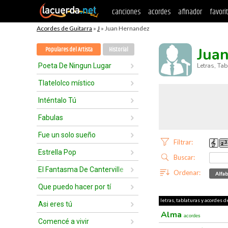
canciones
acordes
afinador
favori
Acordes de Guitarra
»
J
» Juan Hernandez
Jua
Populares del Artista
Historial
Poeta De Ningun Lugar
Letras, Ta
Tlatelolco místico
Inténtalo Tú
Fabulas
Fue un solo sueño
Filtrar:
Estrella Pop
Buscar:
El Fantasma De Canterville
Ordenar:
Alfab
Que puedo hacer por tí
letras, tablaturas y acordes 
Asi eres tú
Alma
acordes
Comencé a vivir