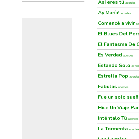
Asi eres tú
acordes
Ay María!
acordes
Comencé a vivir
ac
El Blues Del Per
El Fantasma De C
Es Verdad
acordes
Estando Solo
acord
Estrella Pop
acorde
Fabulas
acordes
Fue un solo sue
Hice Un Viaje Pa
Inténtalo Tú
acordes
La Tormenta
acorde