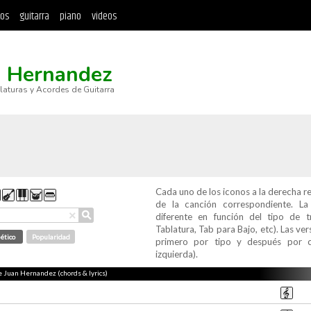
tos
guitarra
piano
videos
n Hernandez
blaturas y Acordes de Guitarra
Cada uno de los iconos a la derecha r
de la canción correspondiente. L
⚲
×
diferente en función del tipo de t
Tablatura, Tab para Bajo, etc). Las v
ético
Popularidad
primero por tipo y después por c
izquierda).
de Juan Hernandez (chords & lyrics)