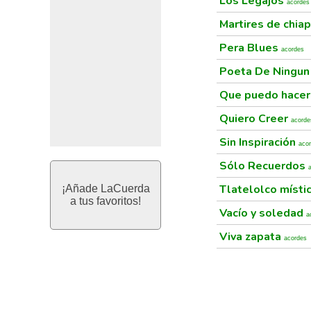
Los Legajos
acordes
Martires de chia
Pera Blues
acordes
Poeta De Ningun
Que puedo hacer 
Quiero Creer
acorde
Sin Inspiración
aco
Sólo Recuerdos
Tlatelolco místi
¡Añade LaCuerda
a tus favoritos!
Vacío y soledad
a
Viva zapata
acordes