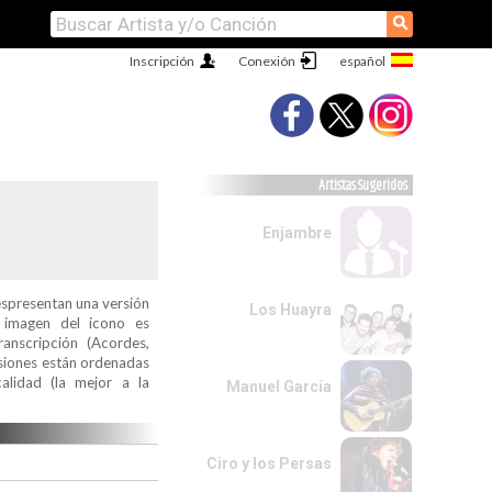
⚲
Inscripción
Conexión
Artistas Sugeridos
Enjambre
espresentan una versión
Los Huayra
a imagen del icono es
ranscripción (Acordes,
ersiones están ordenadas
alidad (la mejor a la
Manuel García
Ciro y los Persas