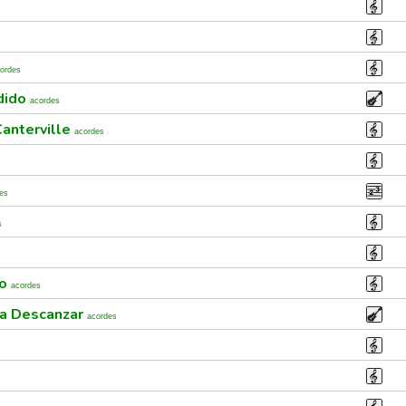
ordes
dido
acordes
anterville
acordes
es
s
ño
acordes
ra Descanzar
acordes
s