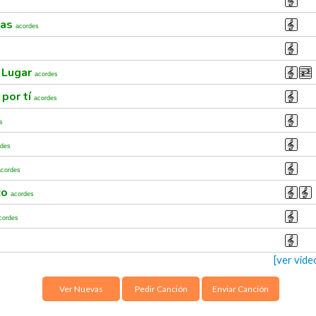
pas
acordes
 Lugar
acordes
por tí
acordes
s
rdes
acordes
co
acordes
cordes
[ver vid
Ver Nuevas
Pedir Canción
Enviar Canción