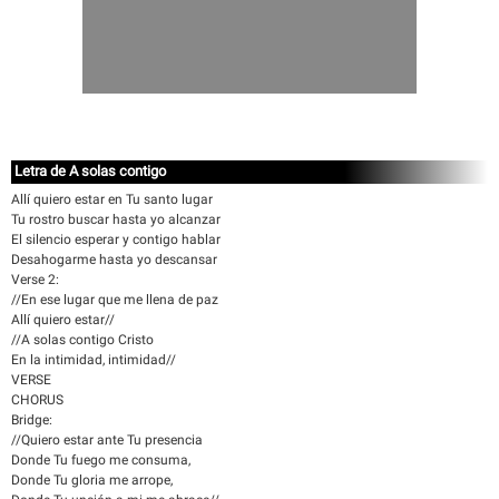
Letra de A solas contigo
Allí quiero estar en Tu santo lugar
Tu rostro buscar hasta yo alcanzar
El silencio esperar y contigo hablar
Desahogarme hasta yo descansar
Verse 2:
//En ese lugar que me llena de paz
Allí quiero estar//
//A solas contigo Cristo
En la intimidad, intimidad//
VERSE
CHORUS
Bridge:
//Quiero estar ante Tu presencia
Donde Tu fuego me consuma,
Donde Tu gloria me arrope,