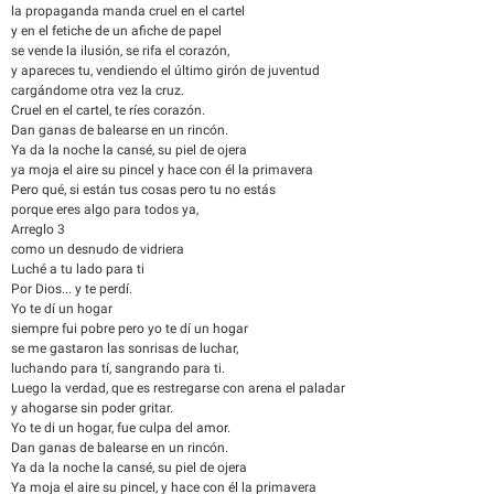
la propaganda manda cruel en el cartel
y en el fetiche de un afiche de papel
se vende la ilusión, se rifa el corazón,
y apareces tu, vendiendo el último girón de juventud
cargándome otra vez la cruz.
Cruel en el cartel, te ríes corazón.
Dan ganas de balearse en un rincón.
Ya da la noche la cansé, su piel de ojera
ya moja el aire su pincel y hace con él la primavera
Pero qué, si están tus cosas pero tu no estás
porque eres algo para todos ya,
Arreglo 3
como un desnudo de vidriera
Luché a tu lado para ti
Por Dios... y te perdí.
Yo te dí un hogar
siempre fui pobre pero yo te dí un hogar
se me gastaron las sonrisas de luchar,
luchando para tí, sangrando para ti.
Luego la verdad, que es restregarse con arena el paladar
y ahogarse sin poder gritar.
Yo te di un hogar, fue culpa del amor.
Dan ganas de balearse en un rincón.
Ya da la noche la cansé, su piel de ojera
Ya moja el aire su pincel, y hace con él la primavera