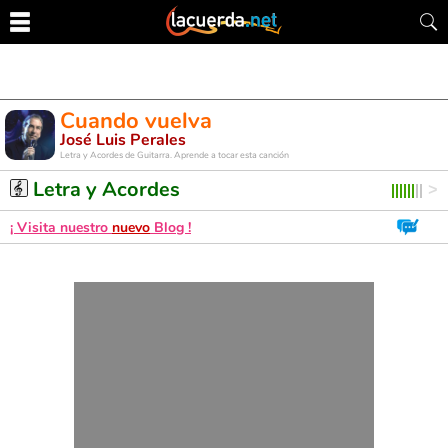
Cuando vuelva
José Luis Perales
Letra y Acordes de Guitarra. Aprende a tocar esta canción
Letra y Acordes
¡ Visita nuestro
nuevo
Blog !