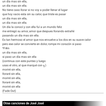
un día mas sin ella,
un día mas sin ella.
No tiene caso llorar si no voy a poder llenar el lugar
que hoy vacio esta sin su calor, que triste es pasar
un día mas sin ella,
un día mas sin ella.
Un día la conocí y con ella fuí a un mundo feliz
me entregó su amor, amor que despues llorando extrañé
pasando un día mas sin ella.
Es tan hermoso el amor que nos envuelve a los dos en su suave calor
pero ese calor se convierte en dolor, rompe mi corazón si paso
*F#m
un día mas sin ella,
si paso un día mas sin ella
(continua con este punteo y luego
usas el otro, al que marqué con ╗)
moriré sin ella,
lloraré sin ella,
moriré sin ella,
lloraré sin ella,
moriré sin ella
(Fade Out)
Otras canciones de José José