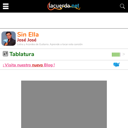
Sin Ella
José José
Letra y Acordes de Guitarra. Aprende a tocar esta canción
Tablatura
¡ Visita nuestro
nuevo
Blog !