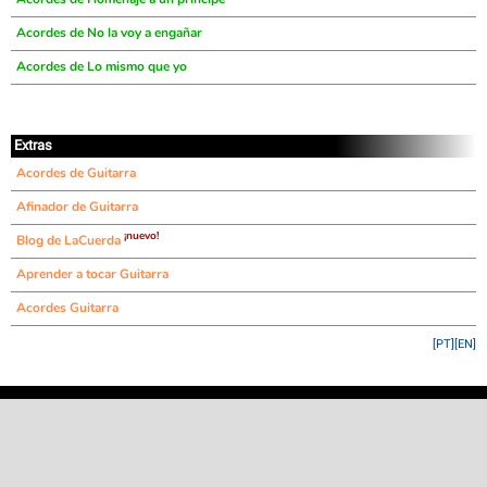
Acordes de No la voy a engañar
Acordes de Lo mismo que yo
Extras
Acordes de Guitarra
Afinador de Guitarra
¡nuevo!
Blog de LaCuerda
Aprender a tocar Guitarra
Acordes Guitarra
[PT]
[EN]
©
LaCuerda
.net
·
·
·
aviso legal
privacidad
contacto