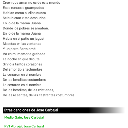
Creen que amar no es de este mundo
Esos eunucos guampudos
Hablan como si ellos nunca
Se hubieran visto desnudos
En lo de la mama Juana
Donde los pobres se amaban.
En lo de la mama Juana
Había en el patio un jaguel
Macetas en las ventanas
Y un perro Bartolomé
Va en mi memoria grabada
La noche en que debuté
Sirvió a tantos corazones
Del amor tibia techumbre
La cerraron en el nombre
De las benditas costumbres
La cerraron en el nombre
De las benditas, de las cristianas,
De las re santas, de las castrantes costumbres
Otras canciones de Jose Carbajal
Medio Gato, Jose Carbajal
Pa'l Abrojal, Jose Carbajal