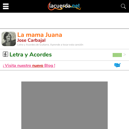
La mama Juana
Jose Carbajal
Letra y Acordes de Guitarra. Aprende a tocar esta canción
Letra y Acordes
¡ Visita nuestro
nuevo
Blog !