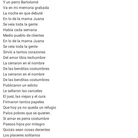
Y un perro Bartolomé
Va en mi memoria grabada
La noche en que debuté
En lo de la mama Juana
Se veía toda la gente
Había cada semana
Medio pueblo de clientes
En lo de la mama Juana
Se veía toda la gente
Sirvió a tantos corazones
Del amor tibia techumbre
La cerraron en el nombre
De las benditas costumbres
La cerraron en el nombre
De las benditas costumbres
Publicaron un edicto
Le sellaron las canceles
El juez, las viejas y el cura
Firmaron tantos papeles
Que hoy ya no queda un refugio
Palos pobres que se quieren.
Si amar es perra costumbre
Paesos hijos por milagro
Quizás sean cosas decentes
Los placeres solitarios