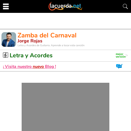
Zamba del Carnaval
Jorge Rojas
Letra y Acordes de Guitarra. Aprende a tocar esta canción
Letra y Acordes
¡ Visita nuestro
nuevo
Blog !