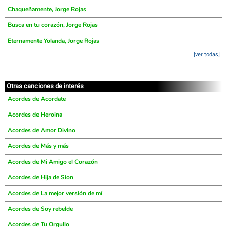
Chaqueñamente, Jorge Rojas
Busca en tu corazón, Jorge Rojas
Eternamente Yolanda, Jorge Rojas
[ver todas]
Otras canciones de interés
Acordes de Acordate
Acordes de Heroina
Acordes de Amor Divino
Acordes de Más y más
Acordes de Mi Amigo el Corazón
Acordes de Hija de Sion
Acordes de La mejor versión de mí
Acordes de Soy rebelde
Acordes de Tu Orgullo