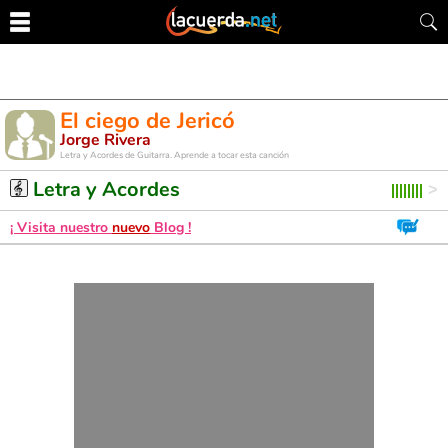
El ciego de Jericó
Jorge Rivera
Letra y Acordes de Guitarra. Aprende a tocar esta canción
Letra y Acordes
¡ Visita nuestro
nuevo
Blog !