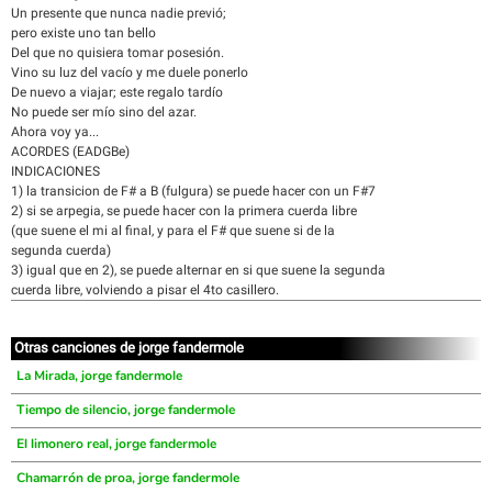
Un presente que nunca nadie previó;
pero existe uno tan bello
Del que no quisiera tomar posesión.
Vino su luz del vacío y me duele ponerlo
De nuevo a viajar; este regalo tardío
No puede ser mío sino del azar.
Ahora voy ya...
ACORDES (EADGBe)
INDICACIONES
1) la transicion de F# a B (fulgura) se puede hacer con un F#7
2) si se arpegia, se puede hacer con la primera cuerda libre
(que suene el mi al final, y para el F# que suene si de la
segunda cuerda)
3) igual que en 2), se puede alternar en si que suene la segunda
cuerda libre, volviendo a pisar el 4to casillero.
Otras canciones de jorge fandermole
La Mirada, jorge fandermole
Tiempo de silencio, jorge fandermole
El limonero real, jorge fandermole
Chamarrón de proa, jorge fandermole