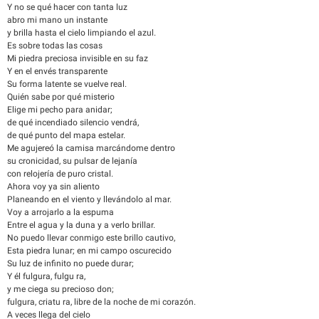
Y no se qué hacer con tanta luz
abro mi mano un instante
y brilla hasta el cielo limpiando el azul.
Es sobre todas las cosas
Mi piedra preciosa invisible en su faz
Y en el envés transparente
Su forma latente se vuelve real.
Quién sabe por qué misterio
Elige mi pecho para anidar;
de qué incendiado silencio vendrá,
de qué punto del mapa estelar.
Me agujereó la camisa marcándome dentro
su cronicidad, su pulsar de lejanía
con relojería de puro cristal.
Ahora voy ya sin aliento
Planeando en el viento y llevándolo al mar.
Voy a arrojarlo a la espuma
Entre el agua y la duna y a verlo brillar.
No puedo llevar conmigo este brillo cautivo,
Esta piedra lunar; en mi campo oscurecido
Su luz de infinito no puede durar;
Y él fulgura, fulgu ra,
y me ciega su precioso don;
fulgura, criatu ra, libre de la noche de mi corazón.
A veces llega del cielo