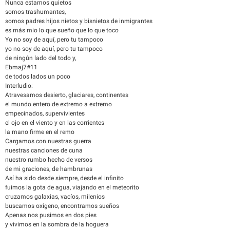
Nunca estamos quietos
somos trashumantes,
somos padres hijos nietos y bisnietos de inmigrantes
es más mio lo que sueño que lo que toco
Yo no soy de aquí, pero tu tampoco
yo no soy de aquí, pero tu tampoco
de ningún lado del todo y,
Ebmaj7#11
de todos lados un poco
Interludio:
Atravesamos desierto, glaciares, continentes
el mundo entero de extremo a extremo
empecinados, supervivientes
el ojo en el viento y en las corrientes
la mano firme en el remo
Cargamos con nuestras guerra
nuestras canciones de cuna
nuestro rumbo hecho de versos
de mi graciones, de hambrunas
Así ha sido desde siempre, desde el infinito
fuimos la gota de agua, viajando en el meteorito
cruzamos galaxias, vacíos, milenios
buscamos oxigeno, encontramos sueños
Apenas nos pusimos en dos pies
y vivimos en la sombra de la hoguera