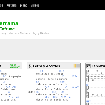
tos
guitarra
piano
videos
errama
Cafrune
rdes y Tabs para Guitarra, Bajo y Ukulele
s
mejor
✓
Letra y Acordes
Tablatu
versión
E|-----0-----
SOL
LA
SOL7
B|--------0--
canal

      Orillitas del canal

G|-----------
DO
  (arpegio asc y desc de D0)

DO
MI7*
D|-----------
A|-----------
mañana

      cuando llega la mañana

E|--0--------
DO
LA
RE6
antando

      sale cantando la noche

DO
MI7
LAm
MI7
LA
SOL7*
E|-----------
B|-----------
 Balderrama.

      desde lo de Balderrama.

G|-----------
DO
(bis) 
DO
RE*
DO
D|-----------
antando

      sale cantando la noche

A|--0--2--3--
E|-----------
MI7
LAm
RE*
DO*
MI7*
LA
Balderrama.

      desde lo de Balderrama.

MI7
E|-----------