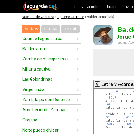
canciones
acordes
afinador
favori
Acordes de Guitarra
»
J
»
Jorge Cafrune
» Balderrama (Tab)
Bald
Populares
del Artista
Historial
Jorge 
Cuando llegué el alba
Letras, Aco
Balderrama
Zamba de mi esperanza
Mi luna cautiva
Las Golondrinas
Letra y Acorde
Virgen India
FA
      A la orilla del 
SOL7
Zambita pa don Rosendo
      Al despuntar la 
LAm
      salio la noche c
Anocheciendo Zambas
      desde el lau de
DO
SOL7
Orejano
      salio la noche c
SOL7
DO
      Desde el lau de 
No te puedo olvidar