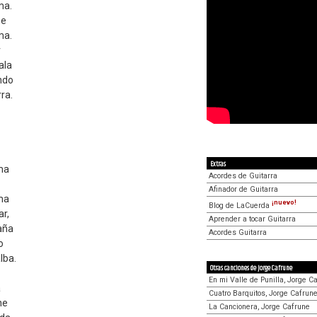
ma.
he
ma.
r
ala
ndo
rra.
Extras
ma
Acordes de Guitarra
Afinador de Guitarra
ma
¡nuevo!
Blog de LaCuerda
ar,
Aprender a tocar Guitarra
aña
Acordes Guitarra
o
lba.
Otras canciones de Jorge Cafrune
En mi Valle de Punilla, Jorge C
a
Cuatro Barquitos, Jorge Cafrun
he
La Cancionera, Jorge Cafrune