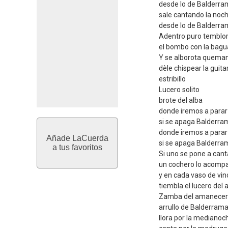
desde lo de Balderra
sale cantando la noc
desde lo de Balderra
Adentro puro temblo
el bombo con la bagu
Y se alborota quema
dèle chispear la guita
estribillo
Lucero solito
brote del alba
donde iremos a parar
si se apaga Balderra
donde iremos a parar
Añade LaCuerda
si se apaga Balderra
a tus favoritos
Si uno se pone a cant
un cochero lo acomp
y en cada vaso de vin
tiembla el lucero del a
Zamba del amanecer
arrullo de Balderram
llora por la medianoc