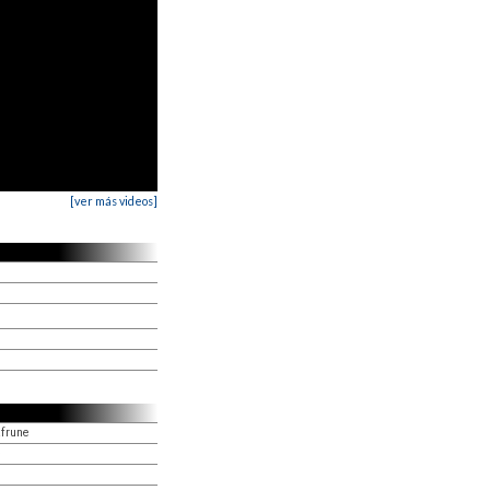
[ver más videos]
afrune
e