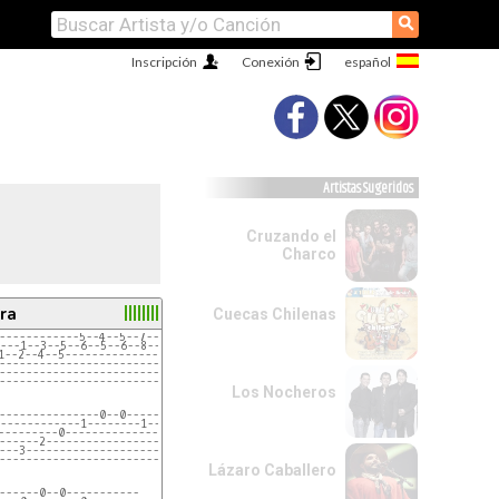
⚲
Inscripción
Conexión
Artistas Sugeridos
Cruzando el
Charco
ra
Cuecas Chilenas
------------5--4--5--7--8---10--8---7--5--4--5-----
---1--3--5--6--5--6--8--10--12--10--8--6--5--6--5--
1--2--4--5--------------------------------------5--
---------------------------------------------------
---------------------------------------------------
---------------------------------------------------
Los Nocheros
---------------0--0-----------
------------1--------1--------
---------0--------------0-----
------2--------------------2--
---3--------------------------
------------------------------
Lázaro Caballero
------0--0-----------