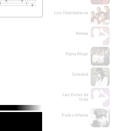
---0--------0--------
1--------------1-----
------------------0--
Los Chalchaleros
Neway
Gipsy Kings
Soledad
Las Voces de
Orán
Pedro Infante