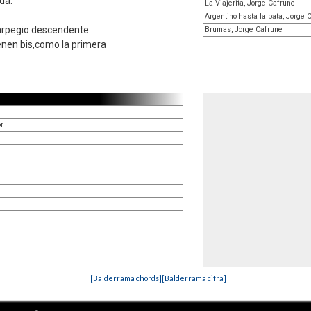
da.
La Viajerita, Jorge Cafrune
Argentino hasta la pata, Jorge 
arpegio descendente.
Brumas, Jorge Cafrune
ienen bis,como la primera
r
[Balderrama chords]
[Balderrama cifra]