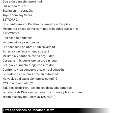
Que arda para siempre en mi
Luz a todo mi vivir
Escrita en mi corazón,
Tuyo ahora soy Señor
ESTROFA 2
Oh cuanto amo tu Palabra Es lámpara a mis pies
Me guarda en todos mis caminos Más dulce que la miel
PRE-CORO 2:
Una espada poderosa
Inconmovible y siempre fiel
El poder de tu palabra La única verdad
Es recta y perfecta y nunca pasará
Me limpia y santifica me da seguridad
Deseable más que el oro tesoro sin igual
Refugio y alimento fuego consumidor
Confronta y da consuelo discierne el corazón
Se rinden las naciones ante su autoridad
No vuelve a ti vacía siempre se cumplirá
///Ohh ohh ohh ohh///
Saludos desde Peru, espero sea de ayuda para que
la palabra de Dios sea cantada mucho mas y las naciones
sepan que hay un Dios vivo, (ACYMAS)
Otras canciones de Jonathan Jeréz