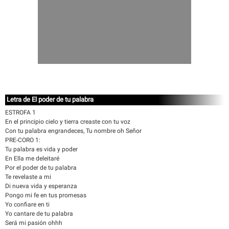
Letra de El poder de tu palabra
ESTROFA 1
En el principio cielo y tierra creaste con tu voz
Con tu palabra engrandeces, Tu nombre oh Señor
PRE-CORO 1:
Tu palabra es vida y poder
En Ella me deleitaré
Por el poder de tu palabra
Te revelaste a mi
Di nueva vida y esperanza
Pongo mi fe en tus promesas
Yo confiare en ti
Yo cantare de tu palabra
Será mi pasión ohhh