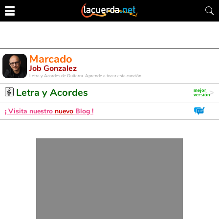
Marcado
Job Gonzalez
Letra y Acordes de Guitarra. Aprende a tocar esta canción
Letra y Acordes
¡ Visita nuestro
nuevo
Blog !