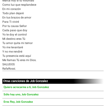
Marca hoy sí tu voluntad
Como luz que resplandece
En mi corazón
Todo plan dejaré
En tus brazos de amor
Para Ti viviré
Por tu causa Señor
Cada paso que doy
Yo te doy el control
Mi destino eres Tú
Tu amor quita mi temor
Yo me levantaré
Y no me rendiré
Tu presencia está aquí
Me llamas Tú eres mi Dios.
SALUDOS
RafaRossi.
Otras canciones de Job Gonzalez
Quiero acrecarme a ti, Job Gonzalez
Sólo hay uno, Job Gonzalez
Eres Rey, Job Gonzalez